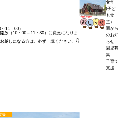
食堂
熱
く
(子ど
中
通
も食
症
お
信
堂）
警
里
8
園か
～11：00）
戒
帰
（10：00～11：30）に変更になりま
月
のお
ア
り
号
お越しになる方は、必ず一読ください。👇
らせ
ラ
の
＆
園児
ー
お
ぽ
集
ト
知
ん
子育
発
ら
ち
支援
表
せ
ゃ
時
ん
の
タ
対
イ
応
ム
に
つ
支援