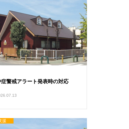
い
て
中症警戒アラート発表時の対応
026.07.13
支援