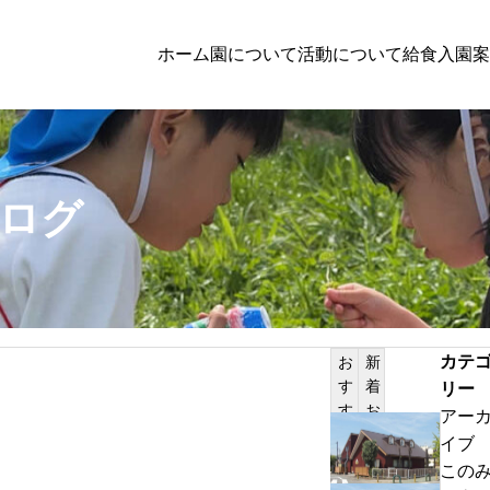
ホーム
園について
活動について
給食
入園案
園児募集
子育て
ログ
２０２７年入園検討者向けの方へのお知らせ
PILATES
体験保育
カテ
お
新
す
着
リー
サンプルテキスト。サンプルテキスト。
す
お
アー
め
知
わ
イブ
記
ら
ん
この
事
せ
ぱ