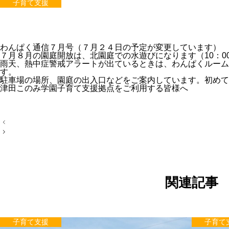
子育て支援
わんぱく通信７月号
（７月２４日の予定が変更しています）
７月８月の園庭開放は、北園庭での水遊びになります（10：00
雨天、熱中症警戒アラートが出ているときは、わんぱくルーム開放
す。
駐車場の場所、園庭の出入口などをご案内しています。初めて
津田このみ学園子育て支援拠点をご利用する皆様へ
投
稿
ナ
ビ
ゲ
ー
シ
ョ
関連記事
ン
子育て支援
子育て