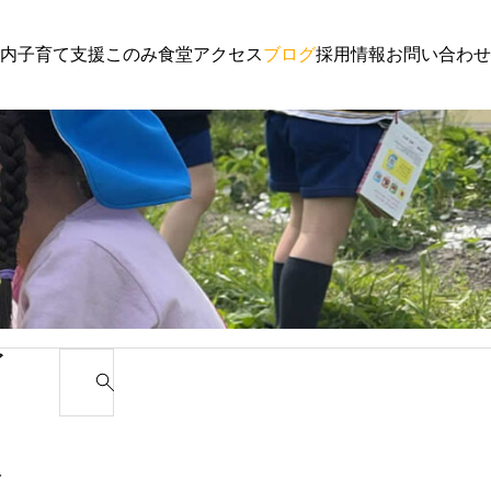
内
子育て支援
このみ食堂
アクセス
ブログ
採用情報
お問い合わせ
支援
子育て支援
参加者募集
わんぱく通信６月号
ゴ
S
e
カ
a
r
み
c