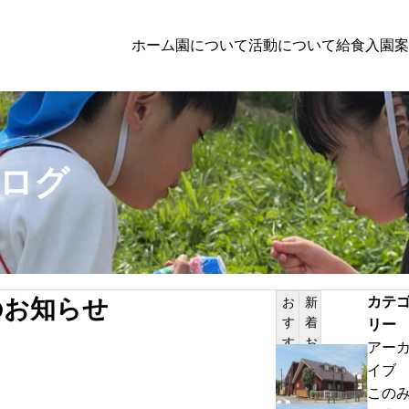
ホーム
園について
活動について
給食
入園案
子育て支援
ログ
討者向けの方へのお知らせ
PILATES
体験保育参加者募集
カテ
のお知らせ
お
新
す
着
リー
サンプルテキスト。サンプルテキスト。
す
お
アー
め
知
わ
イブ
記
ら
ん
この
事
せ
ぱ