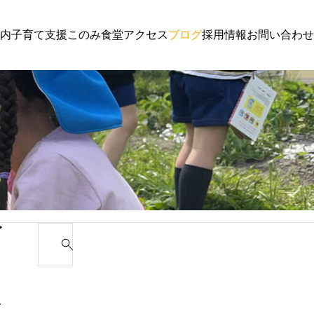
内
子育て支援
このみ食堂
アクセス
ブログ
採用情報
お問い合わせ
子育て支援
園からの
わんぱく通信６月号
講演会 
ゴ
S
e
カ
a
r
み
c