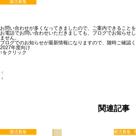
園児募集
お問い合わせが多くなってきましたので、ご案内できることを
お電話でお問い合わせいただきましても、ブログでお知らせし
ません。
ブログでのお知らせが最新情報になりますので、随時ご確認く
2027年度向け
↑をクリック
投
稿
ナ
ビ
ゲ
ー
シ
ョ
関連記事
ン
園児募集
園児募集
,