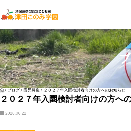
子育て支援
園児募集
ブ
２０２７年入園検
YOGA
HOME
ブログ
園児募集
２０２７年入園検討者向けの方へのお知らせ
わんぱく通信7月号
２０２７年入園検討者向けの方へ
サンプルテキスト。サンプルテキスト。
2026.06.22