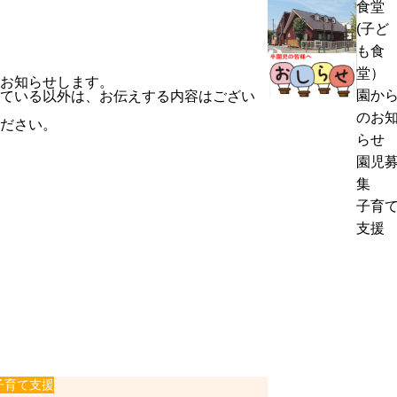
食堂
熱
く
(子ど
中
通
も食
症
お
信
堂）
警
お知らせします。
里
8
園か
ている以外は、お伝えする内容はござい
戒
帰
月
のお
ださい。
ア
り
号
らせ
ラ
の
＆
園児
ー
お
ぽ
集
ト
知
ん
子育
発
ら
ち
支援
表
せ
ゃ
時
ん
の
タ
対
イ
応
ム
に
つ
子育て支援