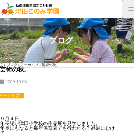
ブログ
HOME
ブログ
アーカイブ
芸術の秋。
芸術の秋。
2009.10.05
アーカイブ
９月４日。
年長児が津田小学校の作品展を見学しました。
年長にもなると毎年保育園でも行われる作品展にむけ
て、