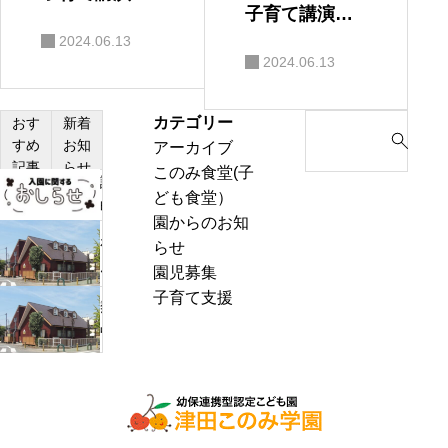
子育て講演
会 保護者の
2024.06.13
会
感想
2024.06.13
カテゴリー
S
おす
新着
すめ
お知
アーカイブ
e
記事
らせ
このみ食堂(子
a
説
ども食堂）
r
明
園からのお知
c
会・
わ
らせ
h
見
ん
園児募集
f
学
ぱ
子育て支援
o
熱
会
く
r
中
の
通
:
症
お
信
警
知
8
戒
ら
月
ア
せ
号