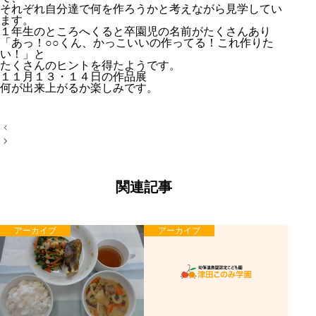
それぞれ自分達で何を作ろうかと考えながら見学してい
ます。
１年生のところへくると卒園児の名前がたくさんあり
「あっ！○○くん、かっこいいの作ってる！これ作りた
い！」と
たくさんのヒントを得たようです。
１１月１３・１４日の作品展
何が出来上がるか楽しみです。
投
稿
ナ
ビ
ゲ
ー
関連記事
シ
ョ
ン
アーカイブ
アーカイブ