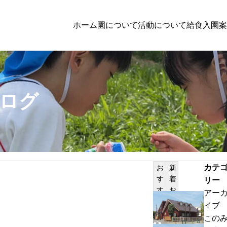
ホーム
園について
活動について
給食
入園案
子育て支援
ログ
者向けの方へのお知らせ
PILATES
体験保育参加者募集
カテ
お
新
す
着
リー
サンプルテキスト。サンプルテキスト。
す
お
アー
め
知
わ
イブ
記
ら
ん
この
事
せ
ぱ