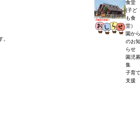
食堂
熱
く
(子ど
中
通
も食
症
お
信
堂）
警
里
8
園か
戒
帰
す。
月
のお
ア
り
号
らせ
ラ
の
＆
園児
ー
お
ぽ
集
ト
知
ん
子育
発
ら
ち
支援
表
せ
ゃ
時
ん
の
タ
対
イ
応
ム
に
つ