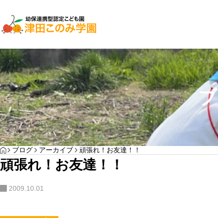
子育て支援
園児募集
ブ
２０２７年入園検討
YOGA
HOME
ブログ
アーカイブ
頑張れ！お友達！！
わんぱく通信7月号
頑張れ！お友達！！
サンプルテキスト。サンプルテキスト。
2009.10.01