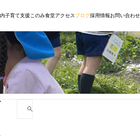
内
子育て支援
このみ食堂
アクセス
ブログ
採用情報
お問い合わせ
子育て支援
園からのお
わんぱく通信６月号
講演会 ご
ゴ
S
e
カ
a
r
み
c