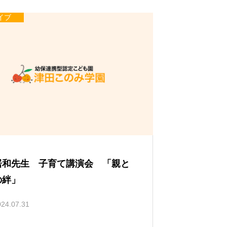
い
て
イブ
居和先生 子育て講演会 「親と
の絆」
024.07.31