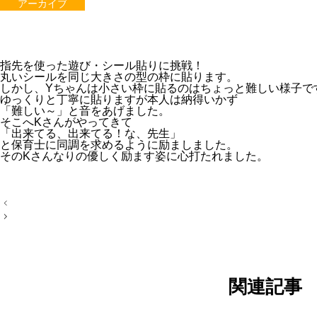
アーカイブ
指先を使った遊び・シール貼りに挑戦！
丸いシールを同じ大きさの型の枠に貼ります。
しかし、Yちゃんは小さい枠に貼るのはちょっと難しい様子で
ゆっくりと丁寧に貼りますが本人は納得いかず
「難しい～」と音をあげました。
そこへKさんがやってきて
「出来てる、出来てる！な、先生」
と保育士に同調を求めるように励ましました。
そのKさんなりの優しく励ます姿に心打たれました。
投
稿
ナ
ビ
ゲ
ー
シ
ョ
関連記事
ン