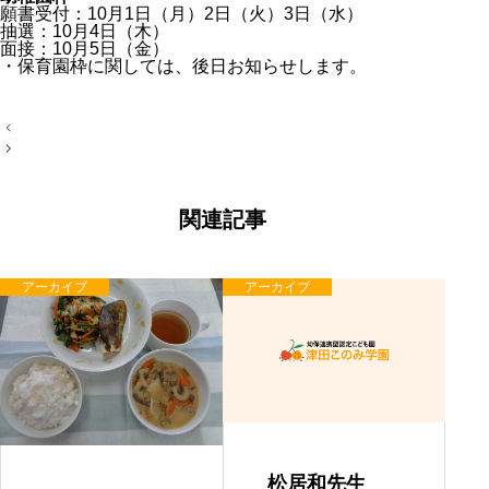
願書受付：10月1日（月）2日（火）3日（水）
抽選：10月4日（木）
面接：10月5日（金）
・保育園枠に関しては、後日お知らせします。
投
稿
ナ
ビ
ゲ
ー
関連記事
シ
ョ
ン
アーカイブ
アーカイブ
松居和先生