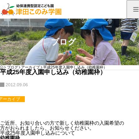
ブログ
HOME
ブログ
アーカイブ
平成25年度入園申し込み（幼稚園枠）
平成25年度入園申し込み（幼稚園枠）
2012.09.06
アーカイブ
ご近所、お知り合いの方で新しく幼稚園枠の入園希望の
方がおられましたら、お知らせください。
平成25年度入園申し込みについて
幼稚園枠