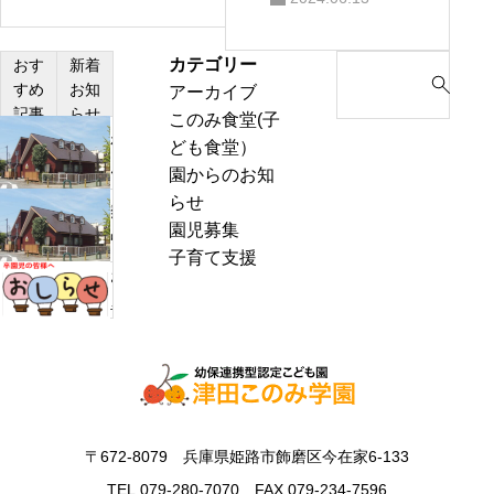
カテゴリー
S
おす
新着
すめ
お知
アーカイブ
e
記事
らせ
このみ食堂(子
a
わ
ども食堂）
r
ん
園からのお知
c
ぱ
らせ
h
熱
く
園児募集
f
中
通
子育て支援
o
症
お
信
r
警
里
8
:
戒
帰
月
ア
り
号
ラ
の
＆
ー
お
ぽ
ト
知
ん
〒672-8079 兵庫県姫路市飾磨区今在家6-133
発
ら
ち
表
TEL.079-280-7070 FAX.079-234-7596