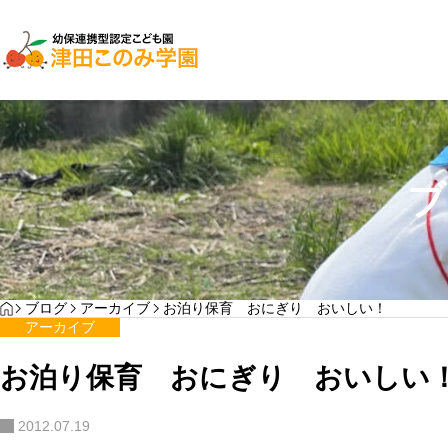
子育て支援
園児募集
ブ
２０２７年入園検討
YOGA
HOME
ブログ
アーカイブ
お泊り保育 おにぎり おいしい！
わんぱく通信7月号
アーカイブ
サンプルテキスト。サンプルテキスト。
お泊り保育 おにぎり おいしい
…
2012.07.19