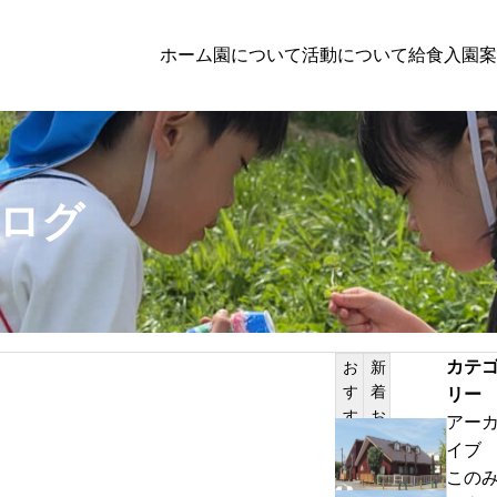
ホーム
園について
活動について
給食
入園案
子育て支援
ログ
者向けの方へのお知らせ
PILATES
体験保育参加者募集
カテ
お
新
す
着
リー
サンプルテキスト。サンプルテキスト。
！
す
お
アー
め
知
わ
イブ
記
ら
ん
この
事
せ
ぱ