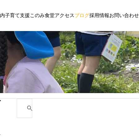
内
子育て支援
このみ食堂
アクセス
ブログ
採用情報
お問い合わせ
子育て支援
園からのお
わんぱく通信６月号
講演会 ご
ゴ
S
e
カ
a
r
み
c