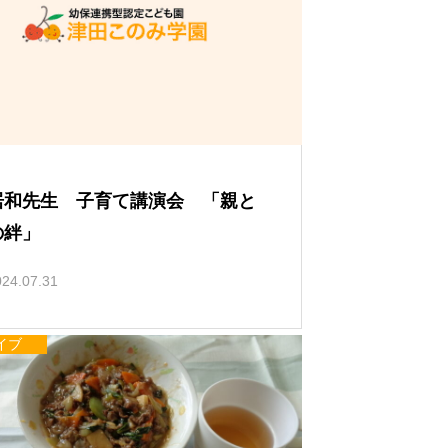
い
て
居和先生 子育て講演会 「親と
の絆」
024.07.31
イブ