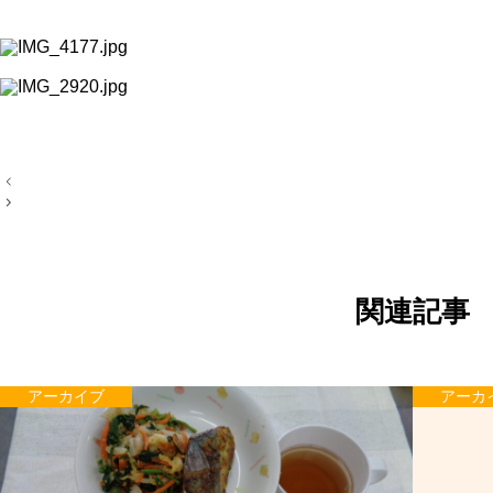
投
稿
ナ
ビ
ゲ
ー
シ
ョ
関連記事
ン
アーカイブ
アーカ