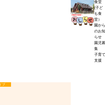
食堂
熱
く
(子ど
中
通
も食
症
お
信
堂）
警
里
8
園か
戒
帰
月
のお
ア
り
号
らせ
ラ
の
＆
園児
ー
お
ぽ
集
ト
知
ん
子育
発
ら
ち
支援
表
せ
ゃ
時
ん
の
タ
対
イ
イブ
応
ム
に
つ