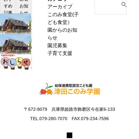
すめ
お知
アーカイブ
e
記事
らせ
このみ食堂(子
a
わ
ども食堂）
r
ん
園からのお知
c
ぱ
らせ
h
熱
く
園児募集
f
中
通
子育て支援
o
症
お
信
r
警
里
8
:
戒
帰
月
ア
り
号
ラ
の
＆
ー
お
ぽ
ト
知
ん
〒672-8079 兵庫県姫路市飾磨区今在家6-133
発
ら
ち
表
TEL.079-280-7070 FAX.079-234-7596
せ
ゃ
時
ん
の
タ