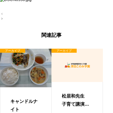
投
稿
ナ
ビ
ゲ
ー
関連記事
シ
ョ
ン
アーカイブ
アーカイブ
松居和先生
キャンドルナ
子育て講演
イト
会 「親と子