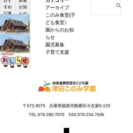
カテゴリー
S
おす
新着
すめ
お知
アーカイブ
e
記事
らせ
このみ食堂(子
a
わ
ども食堂）
r
ん
園からのお知
c
ぱ
らせ
h
熱
く
園児募集
f
中
通
子育て支援
o
症
お
信
r
警
里
8
:
戒
帰
月
ア
り
号
ラ
の
＆
ー
お
ぽ
ト
知
ん
〒672-8079 兵庫県姫路市飾磨区今在家6-133
発
ら
ち
表
TEL.079-280-7070 FAX.079-234-7596
せ
ゃ
時
ん
の
タ