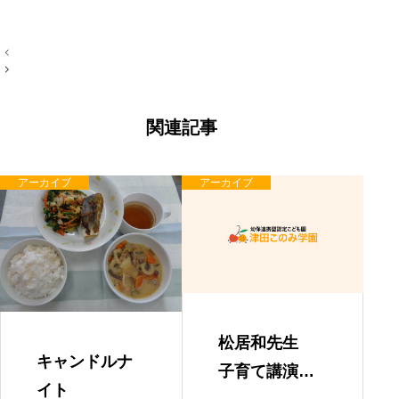
投
稿
ナ
ビ
ゲ
ー
関連記事
シ
ョ
ン
アーカイブ
アーカイブ
松居和先生
キャンドルナ
子育て講演
イト