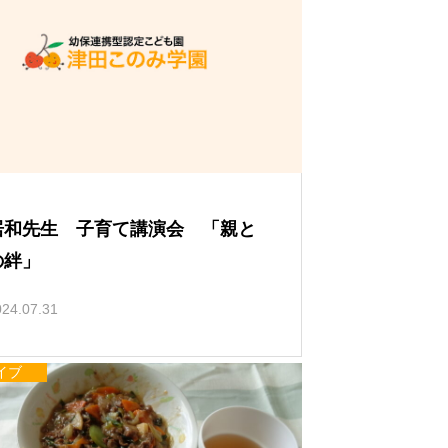
い
て
居和先生 子育て講演会 「親と
の絆」
024.07.31
イブ