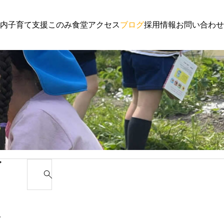
内
子育て支援
このみ食堂
アクセス
ブログ
採用情報
お問い合わせ
子育て支援
園からのお
わんぱく通信６月号
講演会 ご
ゴ
S
e
カ
a
r
み
c