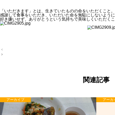
「いただきます」とは、生きていたものの命をいただくこと。
感謝して食事をいただき、いただいた命を無駄にしないように
好き嫌いせず、ありがとうという気持ちで美味しくいただくこ
投
稿
ナ
ビ
ゲ
ー
シ
ョ
関連記事
ン
アーカイブ
アーカ