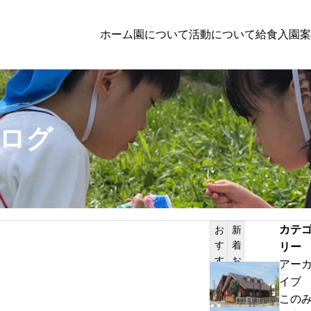
ホーム
園について
活動について
給食
入園案
子育て支援
ログ
者向けの方へのお知らせ
PILATES
体験保育参加者募集
カテ
お
新
す
着
リー
サンプルテキスト。サンプルテキスト。
す
お
アー
め
知
わ
イブ
記
ら
ん
この
事
せ
ぱ