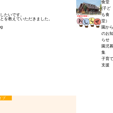
食堂
熱
く
(子ど
中
通
も食
したいです。
症
お
とを教えていただきました。
信
堂）
警
里
8
園か
戒
帰
月
のお
ア
り
号
らせ
ラ
の
＆
園児
ー
お
ぽ
集
ト
知
ん
子育
発
ら
ち
支援
表
せ
ゃ
時
ん
の
タ
対
イ
応
ム
イブ
に
つ