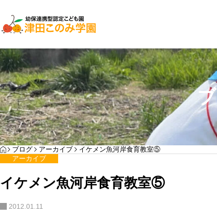
子育て支援
園児募集
ブ
２０２７年入園検討
YOGA
HOME
ブログ
アーカイブ
イケメン魚河岸食育教室⑤
わんぱく通信7月号
アーカイブ
サンプルテキスト。サンプルテキスト。
イケメン魚河岸食育教室⑤
2012.01.11