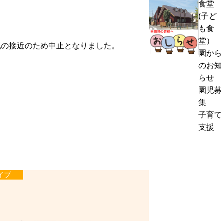
食堂
熱
く
(子ど
中
通
も食
症
お
信
堂）
警
風の接近のため中止となりました。
里
8
園か
戒
帰
月
のお
ア
り
号
らせ
ラ
の
＆
園児
ー
お
ぽ
集
ト
知
ん
子育
発
ら
ち
支援
表
せ
ゃ
時
ん
の
タ
対
イ
イブ
応
ム
に
つ