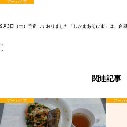
アーカイブ
9月3日（土）予定しておりました「しかまあそび市」は、台
投
稿
ナ
ビ
ゲ
ー
シ
ョ
関連記事
ン
アーカイブ
アーカ