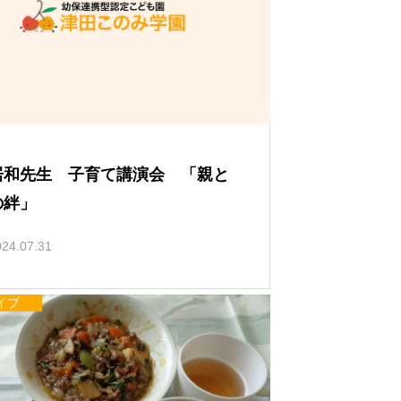
い
て
居和先生 子育て講演会 「親と
の絆」
024.07.31
イブ