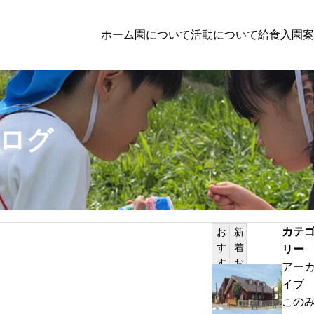
ホーム
園について
活動について
給食
入園案
子育て支援
ログ
者向けの方へのお知らせ
PILATES
体験保育参加者募集
カテ
お
新
す
着
リー
サンプルテキスト。サンプルテキスト。
す
お
アー
め
知
わ
イブ
記
ら
ん
この
事
せ
ぱ