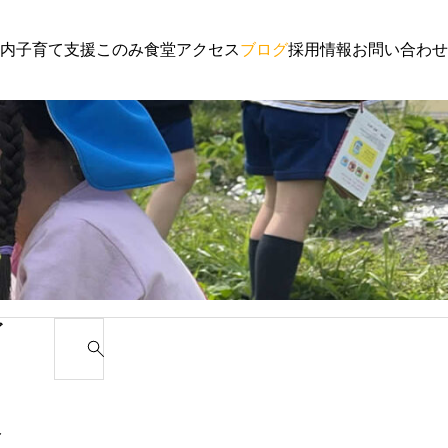
内
子育て支援
このみ食堂
アクセス
ブログ
採用情報
お問い合わせ
子育て支援
園からのお
わんぱく通信６月号
講演会 ご
ゴ
S
e
カ
a
r
み
c