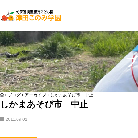
子育て支援
園児募集
ブ
２０２７年入園検討
YOGA
HOME
ブログ
アーカイブ
しかまあそび市 中止
わんぱく通信7月号
しかまあそび市 中止
サンプルテキスト。サンプルテキスト。
2011.09.02