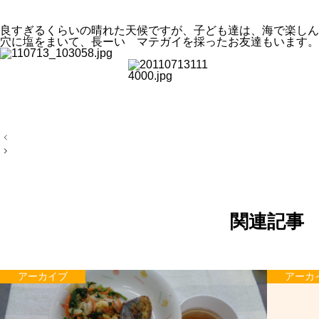
良すぎるくらいの晴れた天候ですが、子ども達は、海で楽しん
穴に塩をまいて、長ーい マテガイを採ったお友達もいます。
投
稿
ナ
ビ
ゲ
ー
シ
ョ
関連記事
ン
アーカイブ
アーカ