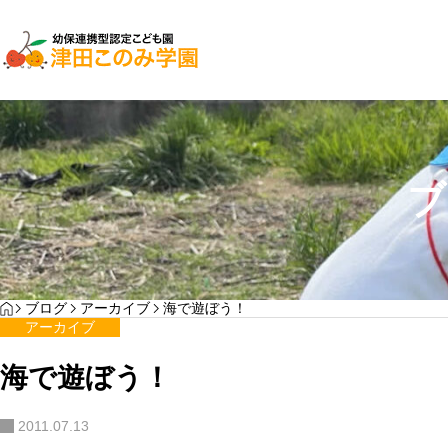
子育て支援
園児募集
ブ
２０２７年入園検討
YOGA
HOME
ブログ
アーカイブ
海で遊ぼう！
わんぱく通信7月号
アーカイブ
サンプルテキスト。サンプルテキスト。
海で遊ぼう！
…
2011.07.13