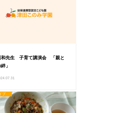
い
て
居和先生 子育て講演会 「親と
の絆」
024.07.31
イブ