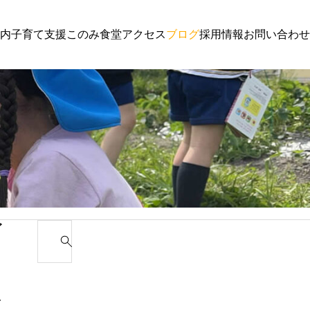
内
子育て支援
このみ食堂
アクセス
ブログ
採用情報
お問い合わせ
子育て支援
園からのお
わんぱく通信６月号
講演会 ご
ゴ
S
e
カ
a
r
み
c