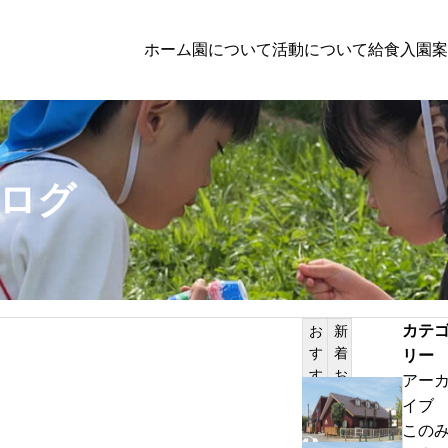
ホーム
園について
活動について
給食
入園案
子育て支援
ログ
者向けの方へのお知らせ
PILATES
体験保育参加者募集
カテ
お
新
す
着
リー
サンプルテキスト。サンプルテキスト。
す
お
アー
め
知
わ
イブ
記
ら
ん
この
事
せ
ぱ