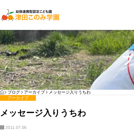
子育て支援
園児募集
ブ
２０２７年入園検討
YOGA
HOME
ブログ
アーカイブ
メッセージ入りうちわ
わんぱく通信7月号
アーカイブ
サンプルテキスト。サンプルテキスト。
メッセージ入りうちわ
2011.07.06