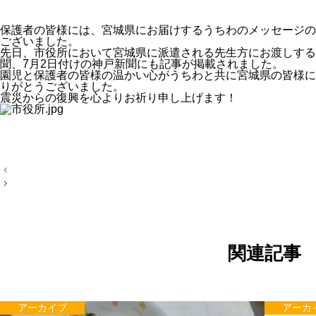
保護者の皆様には、宮城県にお届けするうちわのメッセージの
ございました。
先日、市役所において宮城県に派遣される先生方にお渡しする
聞、7月2日付けの神戸新聞にも記事が掲載されました。
園児と保護者の皆様の温かい心がうちわと共に宮城県の皆様に
りがとうございました。
震災からの復興を心よりお祈り申し上げます！
投
稿
ナ
ビ
ゲ
ー
シ
ョ
関連記事
ン
アーカイブ
アーカ