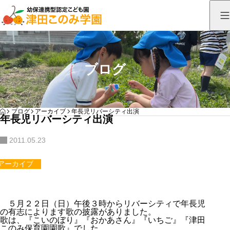
ブログ
HOME
ブログ
アーカイブ
年長児リバーシティ出演
年長児リバーシティ出演
2011.05.23
アーカイブ
５月２２日（日）午後３時からリバーシティで年長児
の有志によります歌の披露がありました。
歌は、『こいのぼり』『おかあさん』『いちご』『津田
このみ保育園園歌』でした。