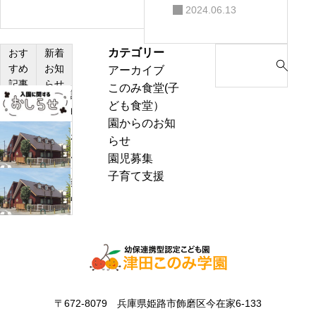
感想
2024.06.13
カテゴリー
S
おす
新着
すめ
お知
アーカイブ
e
記事
らせ
このみ食堂(子
a
説
ども食堂）
r
明
園からのお知
c
会・
わ
らせ
h
見
ん
園児募集
f
学
ぱ
子育て支援
o
熱
会
く
r
中
の
通
:
症
お
信
警
知
8
戒
ら
月
ア
せ
号
ラ
＆
〒672-8079 兵庫県姫路市飾磨区今在家6-133
ー
ぽ