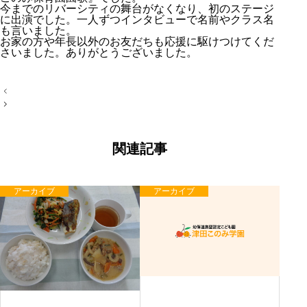
今までのリバーシティの舞台がなくなり、初のステージ
に出演でした。一人ずつインタビューで名前やクラス名
も言いました。
お家の方や年長以外のお友だちも応援に駆けつけてくだ
さいました。ありがとうございました。
投
稿
ナ
ビ
ゲ
ー
関連記事
シ
ョ
ン
アーカイブ
アーカイブ