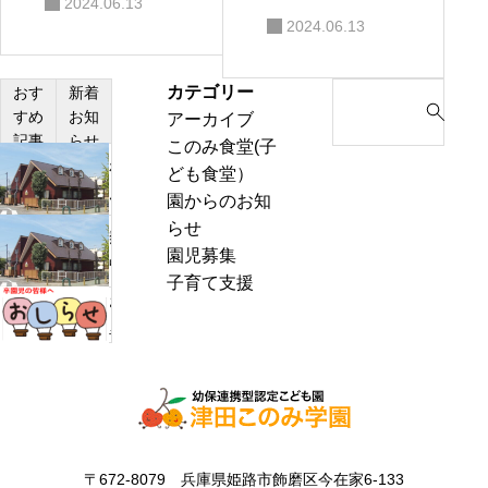
2024.06.13
会
感想
2024.06.13
カテゴリー
S
おす
新着
すめ
お知
アーカイブ
e
記事
らせ
このみ食堂(子
a
わ
ども食堂）
r
ん
園からのお知
c
ぱ
らせ
h
熱
く
園児募集
f
中
通
子育て支援
o
症
お
信
r
警
里
8
:
戒
帰
月
ア
り
号
ラ
の
＆
ー
お
ぽ
ト
知
ん
〒672-8079 兵庫県姫路市飾磨区今在家6-133
発