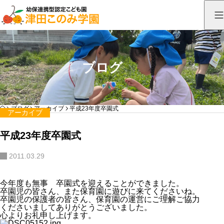
ブログ
HOME
ブログ
アーカイブ
平成23年度卒園式
アーカイブ
平成23年度卒園式
2011.03.29
今年度も無事 卒園式を迎えることができました。
卒園児の皆さん、また保育園に遊びに来てくださいね。
卒園児の保護者の皆さん、保育園の運営にご理解ご協力
くださいましてありがとうございました。
心よりお礼申し上げます。