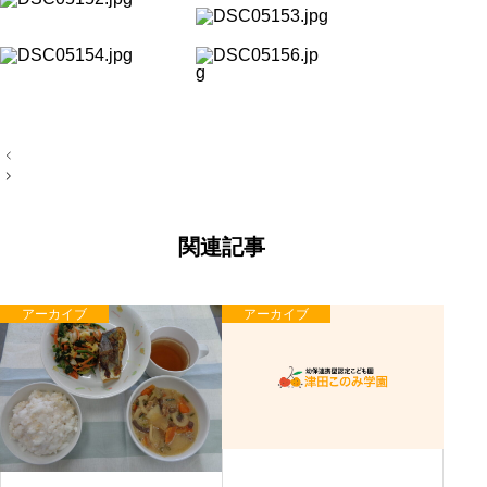
投
稿
ナ
ビ
ゲ
ー
関連記事
シ
ョ
ン
アーカイブ
アーカイブ