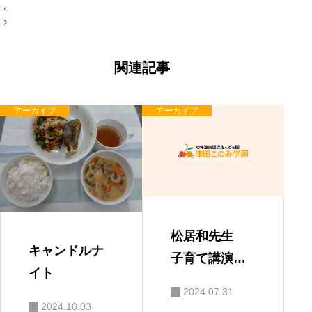
投
稿
ナ
ビ
ゲ
ー
関連記事
シ
ョ
ン
アーカイブ
アーカイブ
松居和先生
キャンドルナ
子育て講演
イト
会 「親と子
2024.07.31
の絆」
2024.10.03