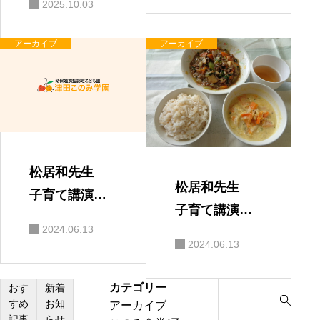
2025.10.03
アーカイブ
アーカイブ
松居和先生
松居和先生
子育て講演
子育て講演
会 保護者の
2024.06.13
会
感想
2024.06.13
カテゴリー
S
おす
新着
すめ
お知
アーカイブ
e
記事
らせ