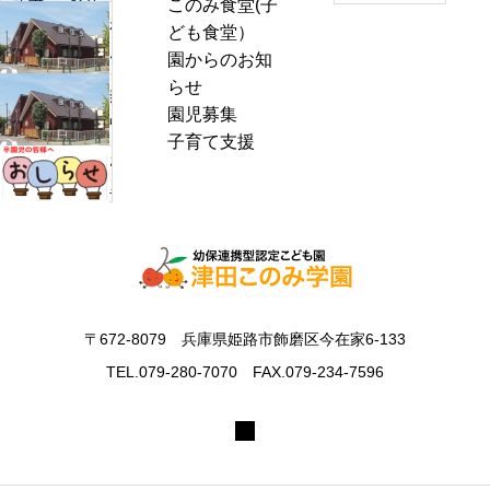
このみ食堂(子
a
わ
ども食堂）
r
ん
園からのお知
c
ぱ
らせ
h
熱
く
園児募集
f
中
通
子育て支援
o
症
お
信
r
警
里
8
:
戒
帰
月
ア
り
号
ラ
の
＆
ー
お
ぽ
ト
知
ん
〒672-8079 兵庫県姫路市飾磨区今在家6-133
発
ら
ち
表
TEL.079-280-7070 FAX.079-234-7596
せ
ゃ
時
ん
の
タ
対
イ
応
ム