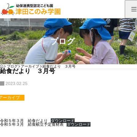
ブログ
HOME
ブログ
アーカイブ
給食だより ３月号
給食だより ３月号
2023.02.25
アーカイブ
令和５年３月 給食だより
ダウンロード
令和５年３月 給食献立予定食材表
ダウンロード