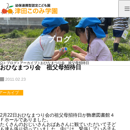
ブログ
HOME
ブログ
アーカイブ
おひなまつり会 祖父母招待日
おひなまつり会 祖父母招待日
2011.02.23
アーカイブ
2月22日おひなまつり会の祖父母招待日が飾磨図書館４
Ｆホールでありました。
たくさんのおじいさんおばあさんに観ていただいて子ど
も達も張り切っていました。中には、緊張している子も