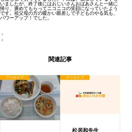
いましたが、終了後にはおじいさんおばあさんと一緒に
帰り、褒めてもらってニコニコの笑顔になっていたよう
です。祖父母の方の暖かい眼差しで子どものやる気も、
パワーアップ！でした。
投
稿
ナ
ビ
ゲ
ー
関連記事
シ
ョ
ン
アーカイブ
アーカイブ
松居和先生