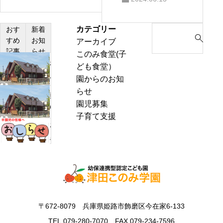
カテゴリー
S
おす
新着
すめ
お知
アーカイブ
e
記事
らせ
このみ食堂(子
a
わ
ども食堂）
r
ん
園からのお知
c
ぱ
らせ
h
熱
く
園児募集
f
中
通
子育て支援
o
症
お
信
r
警
里
8
:
戒
帰
月
ア
り
号
ラ
の
＆
ー
お
ぽ
ト
知
ん
〒672-8079 兵庫県姫路市飾磨区今在家6-133
発
ら
ち
表
TEL.079-280-7070 FAX.079-234-7596