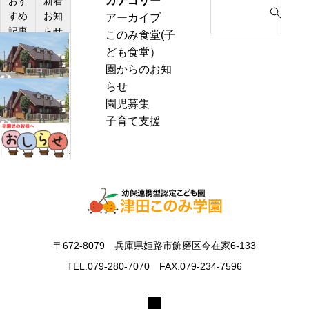
カテゴリー
S
おす
新着
すめ
お知
アーカイブ
e
記事
らせ
このみ食堂(子
a
わ
ども食堂）
r
ん
園からのお知
c
ぱ
らせ
h
熱
く
園児募集
f
中
通
子育て支援
o
症
お
信
r
警
里
8
:
戒
帰
月
ア
り
号
ラ
の
＆
ー
お
ぽ
ト
知
ん
〒672-8079 兵庫県姫路市飾磨区今在家6-133
発
ら
ち
表
TEL.079-280-7070 FAX.079-234-7596
せ
ゃ
時
ん
の
タ