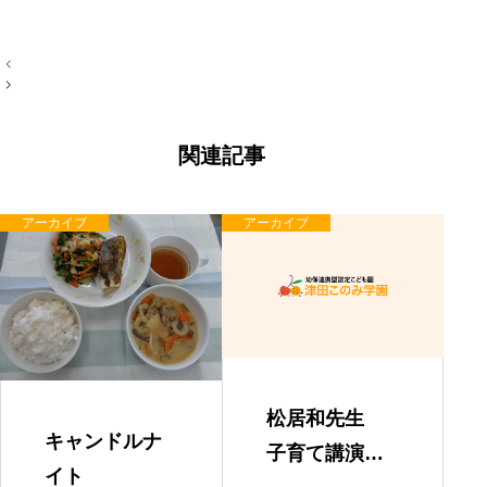
投
稿
ナ
ビ
ゲ
ー
関連記事
シ
ョ
ン
アーカイブ
アーカイブ
松居和先生
キャンドルナ
子育て講演
イト