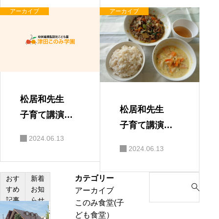
アーカイブ
アーカイブ
松居和先生
松居和先生
子育て講演
子育て講演
会 保護者の
2024.06.13
会
感想
2024.06.13
カテゴリー
S
おす
新着
すめ
お知
アーカイブ
e
記事
らせ
このみ食堂(子
a
わ
ども食堂）
r