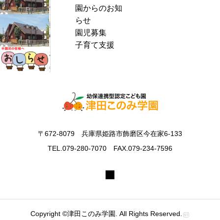
ん
園からのお知
c
ぱ
らせ
h
熱
く
園児募集
f
中
通
子育て支援
o
症
お
信
r
警
里
8
:
戒
帰
月
ア
り
号
ラ
の
＆
ー
お
ぽ
ト
知
ん
〒672-8079 兵庫県姫路市飾磨区今在家6-133
発
ら
ち
表
TEL.079-280-7070 FAX.079-234-7596
せ
ゃ
時
ん
の
タ
対
イ
応
ム
に
Copyright ©津田このみ学園. All Rights Reserved.