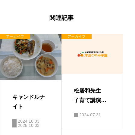
ナ
ビ
ゲ
ー
関連記事
シ
ョ
ン
アーカイブ
アーカイブ
松居和先生
キャンドルナ
子育て講演
イト
会 「親と子
2024.07.31
の絆」
2024.10.03
2025.10.03