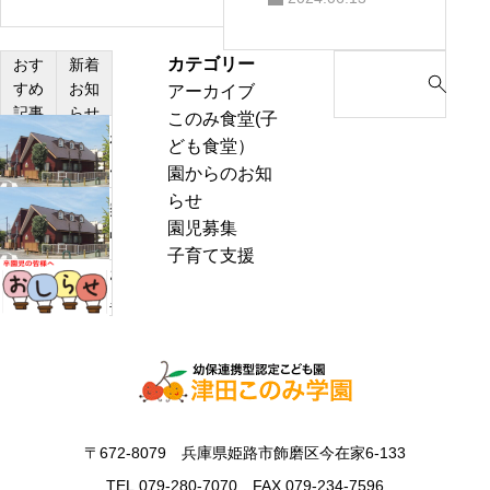
カテゴリー
S
おす
新着
すめ
お知
アーカイブ
e
記事
らせ
このみ食堂(子
a
わ
ども食堂）
r
ん
園からのお知
c
ぱ
らせ
h
熱
く
園児募集
f
中
通
子育て支援
o
症
お
信
r
警
里
8
:
戒
帰
月
ア
り
号
ラ
の
＆
ー
お
ぽ
ト
知
ん
〒672-8079 兵庫県姫路市飾磨区今在家6-133
発
ら
ち
表
TEL.079-280-7070 FAX.079-234-7596