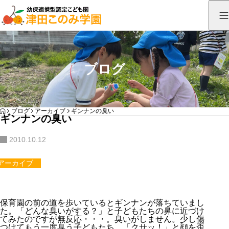
ブログ
HOME
ブログ
アーカイブ
ギンナンの臭い
ギンナンの臭い
2010.10.12
アーカイブ
保育園の前の道を歩いているとギンナンが落ちていまし
た。「どんな臭いがする？」と子どもたちの鼻に近づけ
てみたのですが無反応・・・。臭いがしません。少し傷
つけてもう一度臭う子どもたち、「クサッ！」と顔を歪