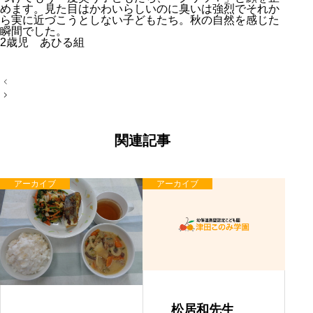
めます。見た目はかわいらしいのに臭いは強烈でそれか
ら実に近づこうとしない子どもたち。秋の自然を感じた
瞬間でした。
2歳児 あひる組
投
稿
ナ
ビ
ゲ
ー
関連記事
シ
ョ
ン
アーカイブ
アーカイブ
松居和先生