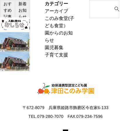
カテゴリー
S
おす
新着
すめ
お知
アーカイブ
e
記事
らせ
このみ食堂(子
a
説
ども食堂）
r
明
園からのお知
c
会・
わ
らせ
h
見
ん
園児募集
f
学
ぱ
子育て支援
o
熱
会
く
r
中
の
通
:
症
お
信
警
知
8
戒
ら
月
ア
せ
号
ラ
＆
〒672-8079 兵庫県姫路市飾磨区今在家6-133
ー
ぽ
ト
TEL.079-280-7070 FAX.079-234-7596
ん
発
ち
表