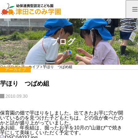
ブログ
HOME
ブログ
アーカイブ
芋ほり つばめ組
アーカイブ
芋ほり つばめ組
2010.09.30
保育園の畑で芋ほりをしました。出てきたお芋に穴が開
いているのを見つけた子どもたちは、どの虫が食べたの
かと話が盛り上がっていました。
あお組、年長組は、掘ったお芋を10月の”山遊び”で焼き
芋にして美味しくいただく予定です。