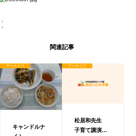
投
稿
ナ
ビ
ゲ
ー
関連記事
シ
ョ
ン
アーカイブ
アーカイブ
松居和先生
キャンドルナ
子育て講演