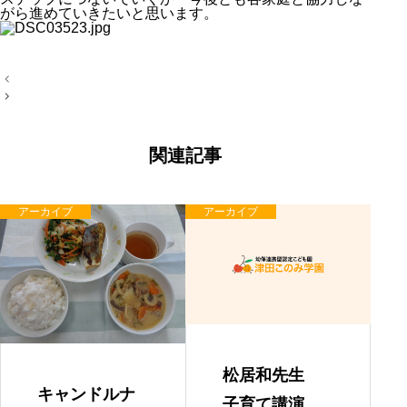
がら進めていきたいと思います。
投
稿
ナ
ビ
ゲ
ー
関連記事
シ
ョ
ン
アーカイブ
アーカイブ
松居和先生
キャンドルナ
子育て講演