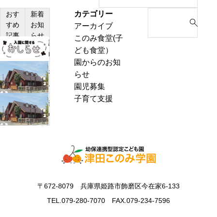
カテゴリー
S
おす
新着
すめ
お知
アーカイブ
e
記事
らせ
このみ食堂(子
a
説
ども食堂）
r
明
園からのお知
c
会・
わ
らせ
h
見
ん
園児募集
f
学
ぱ
子育て支援
o
熱
会
く
r
中
の
通
:
症
お
信
警
知
8
戒
ら
月
ア
せ
号
ラ
＆
〒672-8079 兵庫県姫路市飾磨区今在家6-133
ー
ぽ
ト
TEL.079-280-7070 FAX.079-234-7596
ん
発
ち