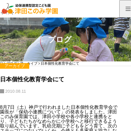
ブログ
HOME
ブログ
アーカイブ
日本個性化教育学会にて
アーカイブ
日本個性化教育学会にて
2010.08.11
8月7日（土）神戸で行われました日本個性化教育学会で
園長が「保幼小連携について」の発表をしました。津田
このみ保育園では、津田小学校や各小学校と連携をと
り、子どもたちがなめらかに小学校へと移行できるよう
取り組んでいます。乳幼児期に子どもをどう育て、次の
ステップにつないでいくか 今後とも各家庭と協力しな