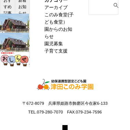
カテゴリー
S
おす
新着
すめ
お知
アーカイブ
e
記事
らせ
このみ食堂(子
a
わ
ども食堂）
r
ん
園からのお知
c
ぱ
らせ
h
熱
く
園児募集
f
中
通
子育て支援
o
症
お
信
r
警
里
8
:
戒
帰
月
ア
り
号
ラ
の
＆
ー
お
ぽ
ト
知
ん
〒672-8079 兵庫県姫路市飾磨区今在家6-133
発
ら
ち
表
TEL.079-280-7070 FAX.079-234-7596
せ
ゃ
時
ん
の
タ