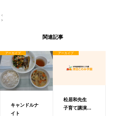
投
稿
ナ
ビ
ゲ
ー
関連記事
シ
ョ
ン
アーカイブ
アーカイブ
松居和先生
キャンドルナ
子育て講演
イト