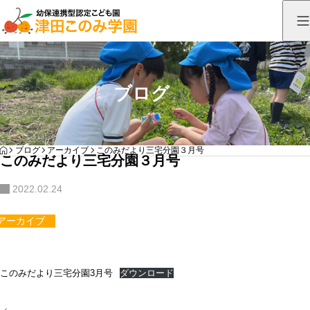
ブログ
HOME
ブログ
アーカイブ
このみだより三宅分園３月号
このみだより三宅分園３月号
2022.02.24
アーカイブ
このみだより三宅分園3月号
ダウンロード
投