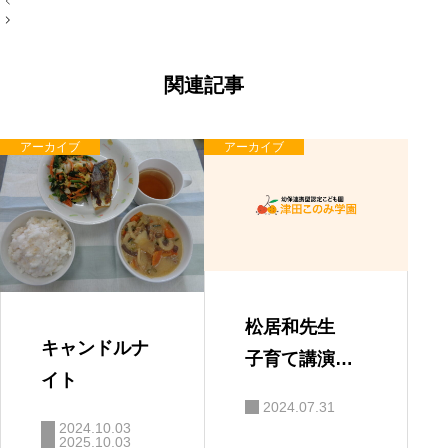
稿
ナ
ビ
ゲ
ー
関連記事
シ
ョ
ン
アーカイブ
アーカイブ
松居和先生
キャンドルナ
子育て講演
イト
会 「親と子
2024.07.31
の絆」
2024.10.03
2025.10.03