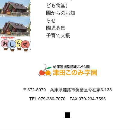
わ
ども食堂）
r
ん
園からのお知
c
ぱ
らせ
h
熱
く
園児募集
f
中
通
子育て支援
o
症
お
信
r
警
里
8
:
戒
帰
月
ア
り
号
ラ
の
＆
ー
お
ぽ
ト
知
ん
〒672-8079 兵庫県姫路市飾磨区今在家6-133
発
ら
ち
表
TEL.079-280-7070 FAX.079-234-7596
せ
ゃ
時
ん
の
タ
対
イ
応
ム