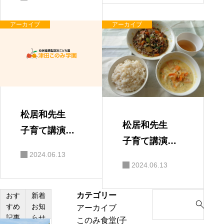
アーカイブ
アーカイブ
松居和先生
松居和先生
子育て講演
子育て講演
会 保護者の
2024.06.13
会
感想
2024.06.13
カテゴリー
S
おす
新着
すめ
お知
アーカイブ
e
記事
らせ
このみ食堂(子
a