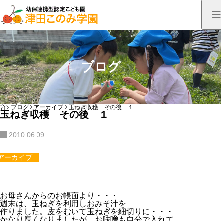
ブログ
HOME
ブログ
アーカイブ
玉ねぎ収穫 その後 １
玉ねぎ収穫 その後 １
2010.06.09
アーカイブ
お母さんからのお帳面より・・・
週末は、玉ねぎを利用しおみそ汁を
作りました。皮をむいて玉ねぎを細切りに・・・
かなり厚くなりましたが、お味噌も自分で入れて