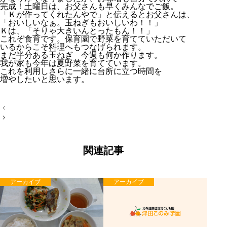
完成！土曜日は、お父さんも早くみんなでご飯。
「Ｋが作ってくれたんやで」と伝えるとお父さんは、
「おいしいなぁ。玉ねぎもおいしいわ！！」
Ｋは、「そりゃ大きいんとったもん！！」
これぞ食育です。保育園で野菜を育てていただいて
いるからこそ料理へもつなげられます。
まだ半分ある玉ねぎ 今週も何か作ります。
我が家も今年は夏野菜を育てています。
これを利用しさらに一緒に台所に立つ時間を
増やしたいと思います。
投
稿
ナ
ビ
ゲ
ー
関連記事
シ
ョ
ン
アーカイブ
アーカイブ