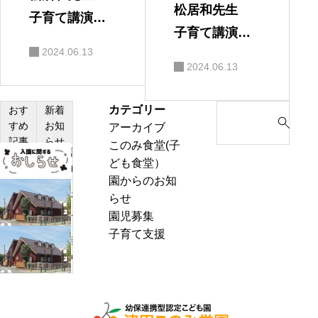
松居和先生
子育て講演
子育て講演
会 保護者の
2024.06.13
会
感想
2024.06.13
カテゴリー
S
おす
新着
すめ
お知
アーカイブ
e
記事
らせ
このみ食堂(子
a
説
ども食堂）
r
明
園からのお知
c
会・
わ
らせ
h
見
ん
園児募集
f
学
ぱ
子育て支援
o
熱
会
く
r
中
の
通
:
症
お
信
警
知
8
戒
ら
月