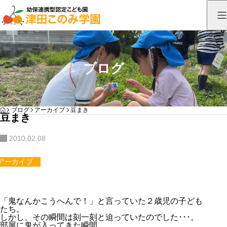
ブログ
HOME
ブログ
アーカイブ
豆まき
豆まき
2010.02.08
アーカイブ
「鬼なんかこうへんで！」と言っていた２歳児の子ども
たち。
しかし、その瞬間は刻一刻と迫っていたのでした･･･。
部屋に鬼が入ってきた瞬間、