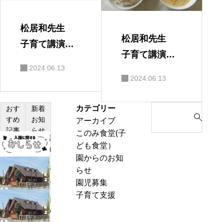
松居和先生
松居和先生
子育て講演
子育て講演
会 保護者の
2024.06.13
会
感想
2024.06.13
カテゴリー
S
おす
新着
すめ
お知
アーカイブ
e
記事
らせ
このみ食堂(子
a
説
ども食堂）
r
明
園からのお知
c
会・
わ
らせ
h
見
ん
園児募集
f
学
ぱ
子育て支援
o
熱
会
く
r
中
の
通
: