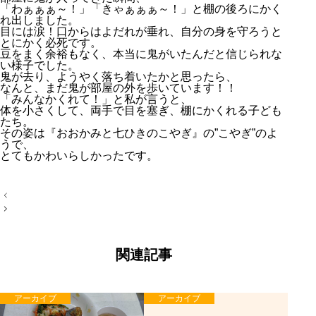
「わぁぁぁ～！」「きゃぁぁぁ～！」と棚の後ろにかく
れ出しました。
目には涙！口からはよだれが垂れ、自分の身を守ろうと
とにかく必死です。
豆をまく余裕もなく、本当に鬼がいたんだと信じられな
い様子でした。
鬼が去り、ようやく落ち着いたかと思ったら、
なんと、まだ鬼が部屋の外を歩いています！！
「みんなかくれて！」と私が言うと、
体を小さくして、両手で目を塞ぎ、棚にかくれる子ども
たち。
その姿は『おおかみと七ひきのこやぎ』の”こやぎ”のよ
うで、
とてもかわいらしかったです。
投
稿
ナ
ビ
ゲ
ー
関連記事
シ
ョ
ン
アーカイブ
アーカイブ