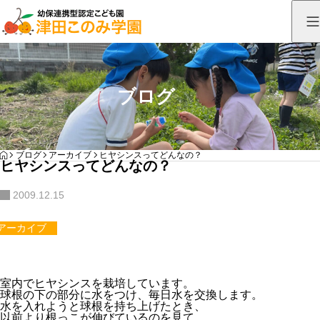
ブログ
HOME
ブログ
アーカイブ
ヒヤシンスってどんなの？
ヒヤシンスってどんなの？
2009.12.15
アーカイブ
室内でヒヤシンスを栽培しています。
球根の下の部分に水をつけ、毎日水を交換します。
水を入れようと球根を持ち上げたとき、
以前より根っこが伸びているのを見て