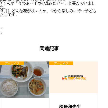
Yくんが「うわぁ～イカの足みたい～」と喜んでいまし
た。
３月にどんな花が咲くのか、今から楽しみに待つ子ども
たちです。
投
稿
ナ
ビ
ゲ
ー
関連記事
シ
ョ
ン
アーカイブ
アーカイブ
松居和先生