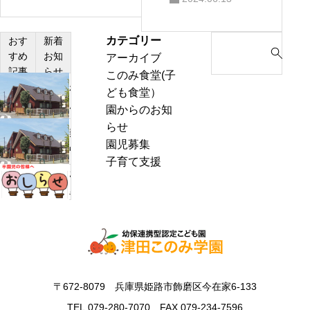
カテゴリー
S
おす
新着
すめ
お知
アーカイブ
e
記事
らせ
このみ食堂(子
a
わ
ども食堂）
r
ん
園からのお知
c
ぱ
らせ
h
熱
く
園児募集
f
中
通
子育て支援
o
症
お
信
r
警
里
8
:
戒
帰
月
ア
り
号
ラ
の
＆
ー
お
ぽ
ト
知
ん
〒672-8079 兵庫県姫路市飾磨区今在家6-133
発
ら
ち
表
TEL.079-280-7070 FAX.079-234-7596