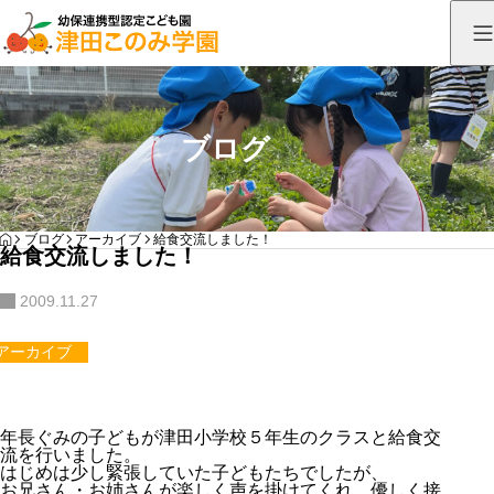
ブログ
HOME
ブログ
アーカイブ
給食交流しました！
給食交流しました！
2009.11.27
アーカイブ
年長ぐみの子どもが津田小学校５年生のクラスと給食交
流を行いました。
はじめは少し緊張していた子どもたちでしたが、
お兄さん・お姉さんが楽しく声を掛けてくれ、優しく接