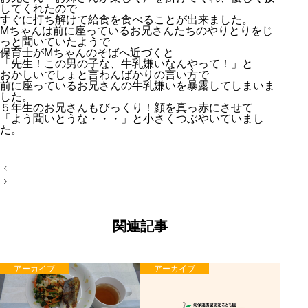
してくれたので
すぐに打ち解けて給食を食べることが出来ました。
Mちゃんは前に座っているお兄さんたちのやりとりをじ
っと聞いていたようで
保育士がMちゃんのそばへ近づくと
「先生！この男の子な、牛乳嫌いなんやって！」と
おかしいでしょと言わんばかりの言い方で
前に座っているお兄さんの牛乳嫌いを暴露してしまいま
した。
５年生のお兄さんもびっくり！顔を真っ赤にさせて
「よう聞いとうな・・・」と小さくつぶやいていまし
た。
投
稿
ナ
ビ
ゲ
ー
関連記事
シ
ョ
ン
アーカイブ
アーカイブ