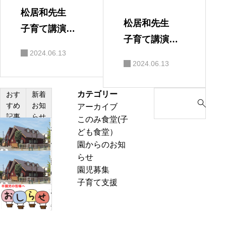
松居和先生
松居和先生
子育て講演
子育て講演
会 保護者の
2024.06.13
会
感想
2024.06.13
カテゴリー
S
おす
新着
すめ
お知
アーカイブ
e
記事
らせ
このみ食堂(子
a
わ
ども食堂）
r
ん
園からのお知
c
ぱ
らせ
h
熱
く
園児募集
f
中
通
子育て支援
o
症
お
信
r
警
里
8
:
戒
帰
月
ア