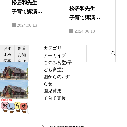
松居和先生
松居和先生
子育て講演
子育て講演
会 保護者の
2024.06.13
会
感想
2024.06.13
カテゴリー
S
おす
新着
すめ
お知
アーカイブ
e
記事
らせ
このみ食堂(子
a
わ
ども食堂）
r
ん
園からのお知
c
ぱ
らせ
h
熱
く
園児募集
f
中
通
子育て支援
o
症
お
信
r
警
里
8
:
戒
帰
月
ア
り
号