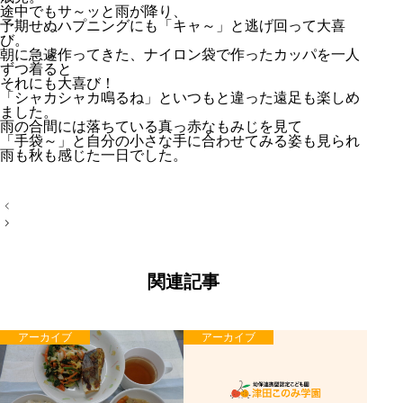
途中でもサ～ッと雨が降り、
予期せぬハプニングにも「キャ～」と逃げ回って大喜
び。
朝に急遽作ってきた、ナイロン袋で作ったカッパを一人
ずつ着ると
それにも大喜び！
「シャカシャカ鳴るね」といつもと違った遠足も楽しめ
ました。
雨の合間には落ちている真っ赤なもみじを見て
「手袋～」と自分の小さな手に合わせてみる姿も見られ
雨も秋も感じた一日でした。
投
稿
ナ
ビ
ゲ
ー
関連記事
シ
ョ
ン
アーカイブ
アーカイブ