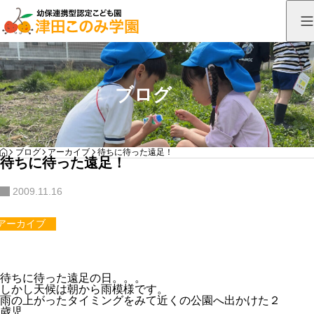
ブログ
HOME
ブログ
アーカイブ
待ちに待った遠足！
待ちに待った遠足！
2009.11.16
アーカイブ
待ちに待った遠足の日。。。
しかし天候は朝から雨模様です。
雨の上がったタイミングをみて近くの公園へ出かけた２
歳児。