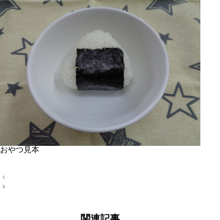
おやつ見本
投
稿
ナ
ビ
ゲ
ー
関連記事