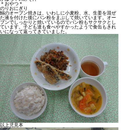
＊おやつ＊
のりおにぎり
鰯のオーブン焼きは、いわしに小麦粉、水、生姜を混ぜ
た液を付けた後にパン粉をまぶして焼いています。オー
ブンでしっかりと焼いているのでパン粉もサクサクとし
ています。子ども達も食べやすかったようで食缶もきれ
いになって返ってきていました。
以上児見本