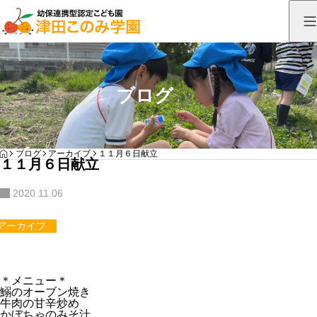
ブログ
HOME
ブログ
アーカイブ
１１月６日献立
１１月６日献立
2020.11.06
アーカイブ
＊メニュー＊
鰯のオーブン焼き
牛肉の甘辛炒め
かぼちゃのみそ汁