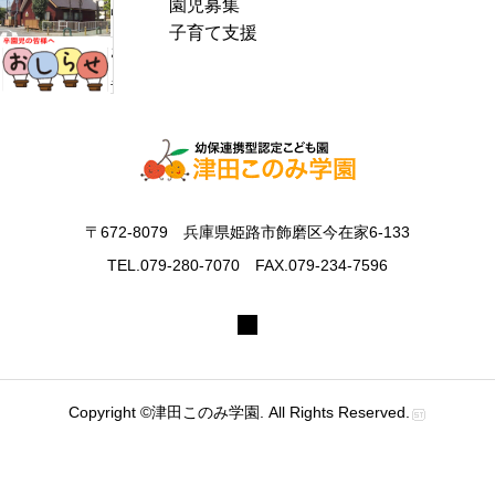
園児募集
f
中
通
子育て支援
o
症
お
信
r
警
里
8
:
戒
帰
月
ア
り
号
ラ
の
＆
ー
お
ぽ
ト
知
ん
〒672-8079 兵庫県姫路市飾磨区今在家6-133
発
ら
ち
表
TEL.079-280-7070 FAX.079-234-7596
せ
ゃ
時
ん
の
タ
対
イ
応
ム
に
Copyright ©津田このみ学園. All Rights Reserved.
つ
い
て