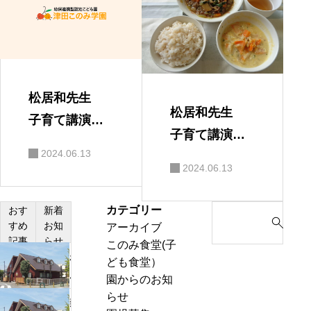
松居和先生
松居和先生
子育て講演
子育て講演
会 保護者の
2024.06.13
会
感想
2024.06.13
カテゴリー
S
おす
新着
すめ
お知
アーカイブ
e
記事
らせ
このみ食堂(子
a
わ
ども食堂）
r
ん
園からのお知
c
ぱ
らせ
h
熱
く