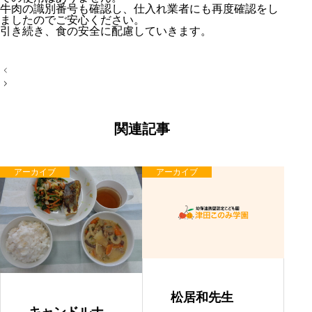
牛肉の識別番号も確認し、仕入れ業者にも再度確認をし
ましたのでご安心ください。
引き続き、食の安全に配慮していきます。
投
稿
ナ
ビ
ゲ
ー
関連記事
シ
ョ
ン
アーカイブ
アーカイブ
松居和先生
キャンドルナ