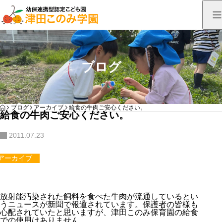
ブログ
HOME
ブログ
アーカイブ
給食の牛肉ご安心ください。
給食の牛肉ご安心ください。
2011.07.23
アーカイブ
放射能汚染された飼料を食べた牛肉が流通しているとい
うニュースが新聞で報道されています。保護者の皆様も
心配されていたと思いますが、津田このみ保育園の給食
での使用はありません。