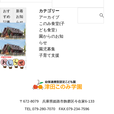
カテゴリー
S
おす
新着
すめ
お知
アーカイブ
e
記事
らせ
このみ食堂(子
a
わ
ども食堂）
r
ん
園からのお知
c
ぱ
らせ
h
熱
く
園児募集
f
中
通
子育て支援
o
症
お
信
r
警
里
8
:
戒
帰
月
ア
り
号
ラ
の
＆
ー
お
ぽ
ト
知
ん
〒672-8079 兵庫県姫路市飾磨区今在家6-133
発
ら
ち
表
TEL.079-280-7070 FAX.079-234-7596
せ
ゃ