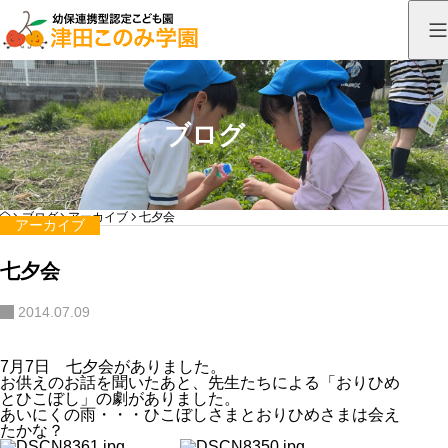
ブログ
HOME
ブログ
アーカイブ
七夕会
アーカイブ
七夕会
2014.07.09
7月7日 七夕会がありました。
お供えのお話を聞いたあと、先生たちによる「おりひめ
とひこぼし」の劇がありました。
あいにくの雨・・・ひこぼしさまとおりひめさまは会え
たかな？