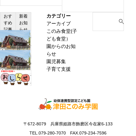
カテゴリー
S
おす
新着
すめ
お知
アーカイブ
e
記事
らせ
このみ食堂(子
a
わ
ども食堂）
r
ん
園からのお知
c
ぱ
らせ
h
熱
く
園児募集
f
中
通
子育て支援
o
症
お
信
r
警
里
8
:
戒
帰
月
ア
り
号
ラ
の
＆
ー
お
ぽ
ト
知
ん
〒672-8079 兵庫県姫路市飾磨区今在家6-133
発
ら
ち
表
TEL.079-280-7070 FAX.079-234-7596
せ
ゃ