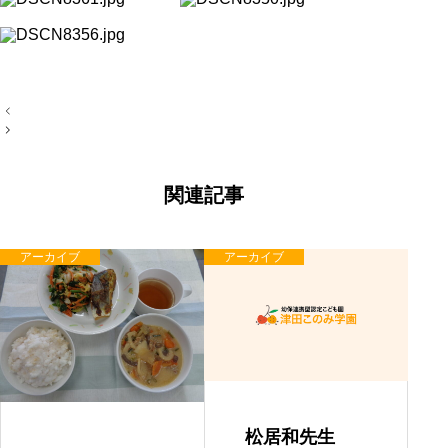
投
稿
ナ
ビ
ゲ
ー
関連記事
シ
ョ
ン
アーカイブ
アーカイブ
松居和先生