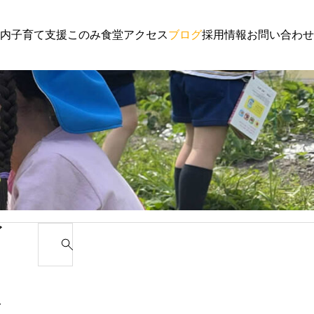
内
子育て支援
このみ食堂
アクセス
ブログ
採用情報
お問い合わせ
子育て支援
園からのお
わんぱく通信６月号
講演会 ご
ゴ
S
e
カ
a
r
み
c