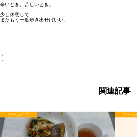
辛いとき。苦しいとき。
少し休憩して
またもう一度歩き出せばいい。
投
稿
ナ
ビ
ゲ
ー
シ
ョ
関連記事
ン
アーカイブ
アーカ