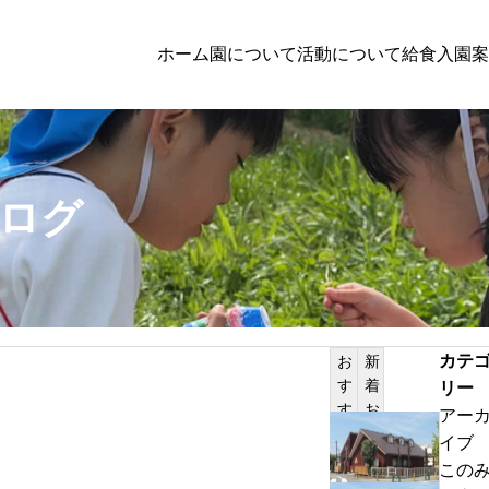
ホーム
園について
活動について
給食
入園案
子育て支援
ログ
者向けの方へのお知らせ
PILATES
体験保育参加者募集
カテ
お
新
す
着
リー
サンプルテキスト。サンプルテキスト。
す
お
アー
め
知
わ
イブ
記
ら
ん
この
事
せ
ぱ