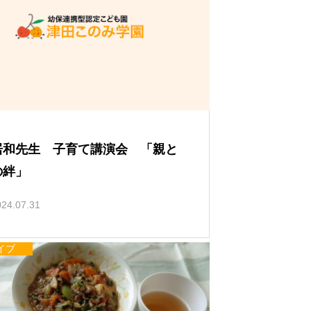
居和先生 子育て講演会 「親と
の絆」
024.07.31
イブ