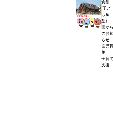
食堂
熱
く
(子ど
中
通
も食
症
お
信
堂）
警
里
8
園か
戒
帰
月
のお
ア
り
号
らせ
ラ
の
＆
園児
ー
お
ぽ
集
ト
知
ん
子育
発
ら
ち
支援
表
せ
ゃ
時
ん
の
タ
対
イ
応
ム
に
つ