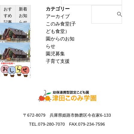
カテゴリー
S
おす
新着
すめ
お知
アーカイブ
e
記事
らせ
このみ食堂(子
a
わ
ども食堂）
r
ん
園からのお知
c
ぱ
らせ
h
熱
く
園児募集
f
中
通
子育て支援
o
症
お
信
r
警
里
8
:
戒
帰
月
ア
り
号
ラ
の
＆
ー
お
ぽ
ト
知
ん
〒672-8079 兵庫県姫路市飾磨区今在家6-133
発
ら
ち
表
TEL.079-280-7070 FAX.079-234-7596
せ
ゃ
時
ん