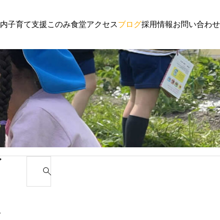
内
子育て支援
このみ食堂
アクセス
ブログ
採用情報
お問い合わせ
子育て支援
けの方へのお知らせ
体験保育参加者募集
ゴ
S
e
カ
a
r
み
c