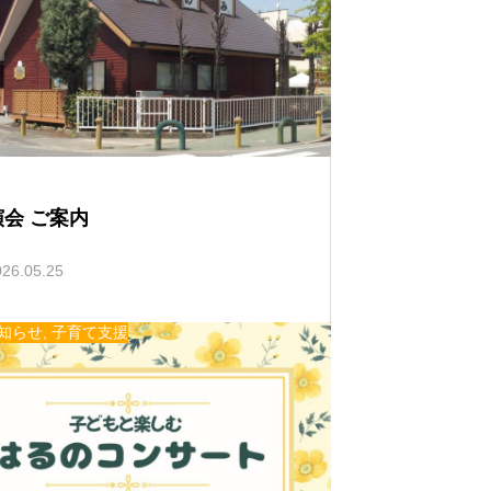
い
て
会 ご案内
026.05.25
知らせ
,
子育て支援