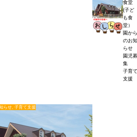
食堂
熱
く
(子ど
中
通
も食
症
お
信
堂）
警
里
8
園か
戒
帰
月
のお
ア
り
号
らせ
ラ
の
＆
園児
ー
お
ぽ
集
ト
知
ん
子育
発
ら
ち
支援
表
せ
ゃ
時
ん
の
タ
対
イ
知らせ
,
子育て支援
応
ム
に
つ