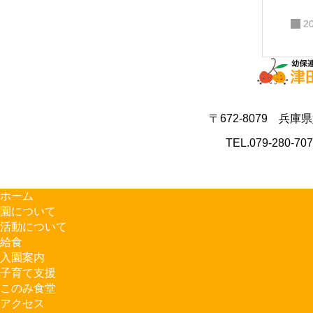
2
〒672-8079 兵庫
TEL.079-280-70
ホーム
園について
活動について
給食
入園案内
子育て支援
このみ食堂
アクセス