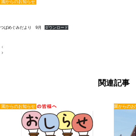
園からのお知らせ
つばめぐみだより 9月
ダウンロード
投
稿
ナ
ビ
ゲ
ー
シ
ョ
関連記事
ン
園からのお知らせ
園からのお