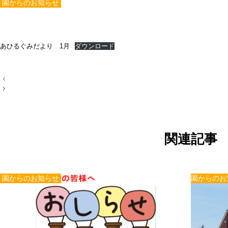
園からのお知らせ
あひるぐみだより 1月
ダウンロード
投
稿
ナ
ビ
ゲ
ー
シ
ョ
関連記事
ン
園からのお知らせ
園からのお