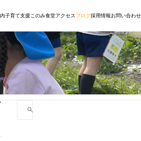
内
子育て支援
このみ食堂
アクセス
ブログ
採用情報
お問い合わせ
子育て支援
園からの
わんぱく通信６月号
講演会 
ゴ
S
e
カ
a
r
み
c