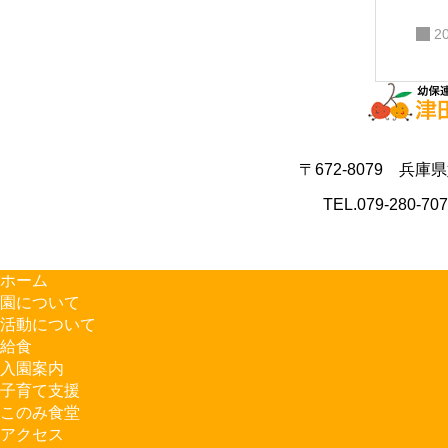
2
〒672-8079 兵庫
TEL.079-280-70
ホーム
園について
活動について
給食
入園案内
子育て支援
このみ食堂
アクセス