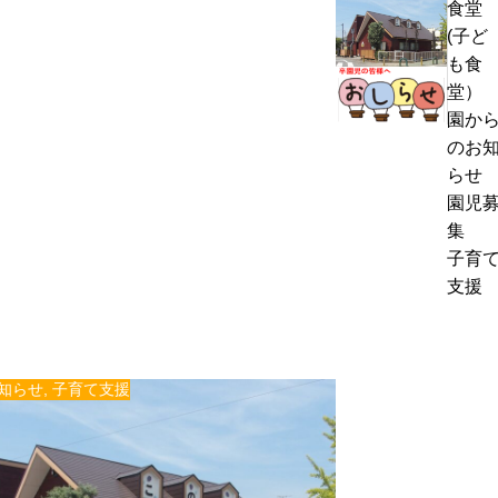
食堂
熱
く
(子ど
中
通
も食
症
お
信
堂）
警
里
8
園か
戒
帰
月
のお
ア
り
号
らせ
ラ
の
＆
園児
ー
お
ぽ
集
ト
知
ん
子育
発
ら
ち
支援
表
せ
ゃ
時
ん
の
タ
対
イ
知らせ
,
子育て支援
応
ム
に
つ