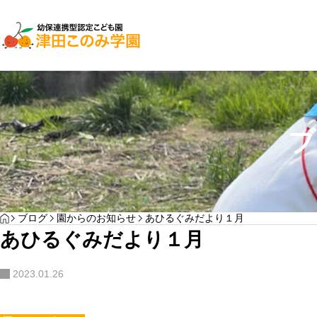
子育て支援
園児募集
ブ
２０２７年入園検
YOGA
HOME
ブログ
園からのお知らせ
あひるぐみだより１月
わんぱく通信7月号
あひるぐみだより１月
サンプルテキスト。サンプルテキスト。
2023.01.26