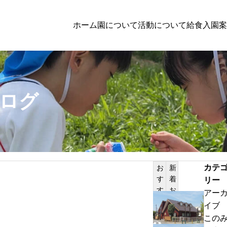
ホーム
園について
活動について
給食
入園案
子育て支援
ログ
討者向けの方へのお知らせ
PILATES
体験保育参加者募集
カテ
お
新
す
着
リー
サンプルテキスト。サンプルテキスト。
す
お
アー
め
知
わ
イブ
記
ら
ん
この
事
せ
ぱ