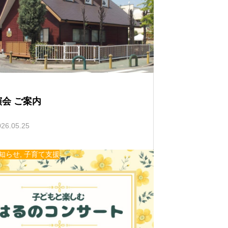
い
て
会 ご案内
026.05.25
知らせ
,
子育て支援