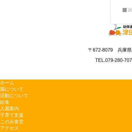
2
〒672-8079 兵庫
TEL.079-280-70
ホーム
園について
活動について
給食
入園案内
子育て支援
このみ食堂
アクセス