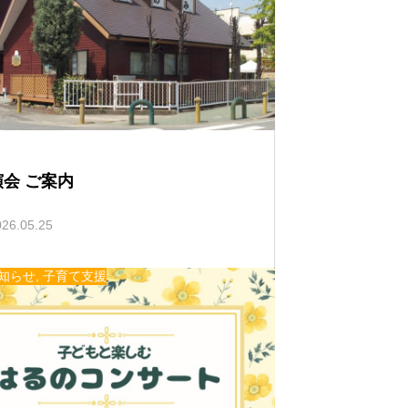
い
て
会 ご案内
026.05.25
知らせ
,
子育て支援