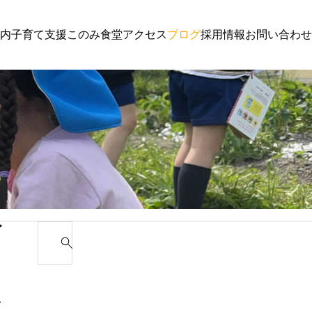
内
子育て支援
このみ食堂
アクセス
ブログ
採用情報
お問い合わせ
子育て支援
園からの
わんぱく通信６月号
講演会 
ゴ
S
e
カ
a
r
み
c