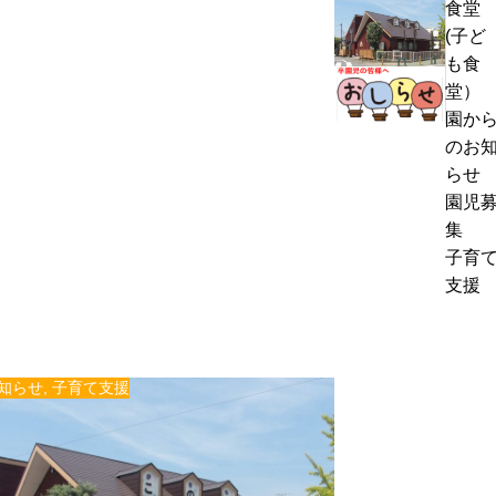
食堂
熱
く
(子ど
中
通
も食
症
お
信
堂）
警
里
8
園か
戒
帰
月
のお
ア
り
号
らせ
ラ
の
＆
園児
ー
お
ぽ
集
ト
知
ん
子育
発
ら
ち
支援
表
せ
ゃ
時
ん
の
タ
対
イ
知らせ
,
子育て支援
応
ム
に
つ