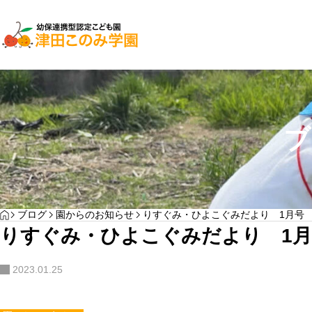
子育て支援
園児募集
ブ
２０２７年入園検
YOGA
HOME
ブログ
園からのお知らせ
りすぐみ・ひよこぐみだより 1月号
わんぱく通信7月号
りすぐみ・ひよこぐみだより 1月
サンプルテキスト。サンプルテキスト。
2023.01.25