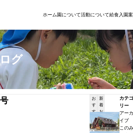
ホーム
園について
活動について
給食
入園案
子育て支援
ログ
討者向けの方へのお知らせ
PILATES
体験保育参加者募集
カテ
号
お
新
す
着
リー
サンプルテキスト。サンプルテキスト。
す
お
アー
め
知
わ
イブ
記
ら
ん
この
事
せ
ぱ