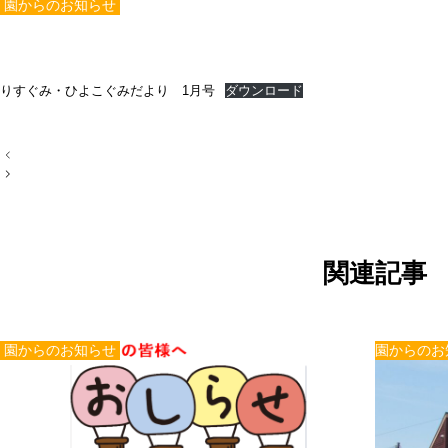
園からのお知らせ
りすぐみ・ひよこぐみだより 1月号
ダウンロード
投
稿
ナ
ビ
ゲ
ー
シ
ョ
関連記事
ン
園からのお知らせ
園からのお