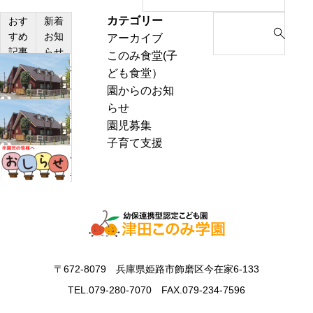
カテゴリー
S
おす
新着
すめ
お知
アーカイブ
e
記事
らせ
このみ食堂(子
a
わ
ども食堂）
r
ん
園からのお知
c
ぱ
らせ
h
熱
く
園児募集
f
中
通
子育て支援
o
症
お
信
r
警
里
8
:
戒
帰
月
ア
り
号
ラ
の
＆
ー
お
ぽ
ト
知
ん
〒672-8079 兵庫県姫路市飾磨区今在家6-133
発
ら
ち
表
TEL.079-280-7070 FAX.079-234-7596
せ
ゃ
時
ん