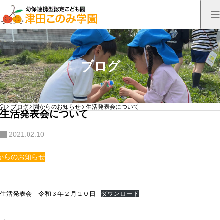
ブログ
HOME
ブログ
園からのお知らせ
生活発表会について
生活発表会について
2021.02.10
からのお知らせ
生活発表会 令和３年２月１０日
ダウンロード
投