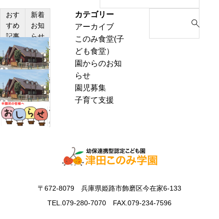
カテゴリー
S
おす
新着
すめ
お知
アーカイブ
e
記事
らせ
このみ食堂(子
a
わ
ども食堂）
r
ん
園からのお知
c
ぱ
らせ
h
熱
く
園児募集
f
中
通
子育て支援
o
症
お
信
r
警
里
8
:
戒
帰
月
ア
り
号
ラ
の
＆
ー
お
ぽ
ト
知
ん
〒672-8079 兵庫県姫路市飾磨区今在家6-133
発
ら
ち
表
TEL.079-280-7070 FAX.079-234-7596
せ
ゃ
時
ん