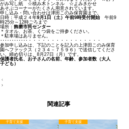
がみ写し紙 ☆積み木トンネル ☆よみきかせ
あそぶコーナーがたくさん用意されています。
申し込み・問い合わせは津田このみ保育園まで。
日時：平成２４年
9月1日（土）午前9時受付開始
午前9
時25分～12時ごろまで
場所：
飾磨市民センター
＊タオル、お茶、くつ袋をご持参ください。
＊駐車場はありません。
････････････・・・・・・・・・・・・・・・・
参加申し込みは、下記のことを記入の上津田このみ保育
園へファックス（２３４－７５９６）で送信してくださ
い。締め切りは、8月27日（月）です。
保護者氏名、お子さんの名前、年齢、参加者数（大人
子ども）
投
稿
ナ
ビ
ゲ
ー
関連記事
シ
ョ
ン
子育て支援
子育て支援