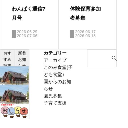
わんぱく通信7
体験保育参加
月号
者募集
2026.06.29
2026.06.17
2026.07.06
2026.06.18
カテゴリー
S
おす
新着
すめ
お知
アーカイブ
e
記事
らせ
このみ食堂(子
a
わ
ども食堂）
r
ん
園からのお知
c
ぱ
らせ
h
熱
く
園児募集
f
中
通
子育て支援
o
症
お
信
r
警
里
8
:
戒
帰
月
ア