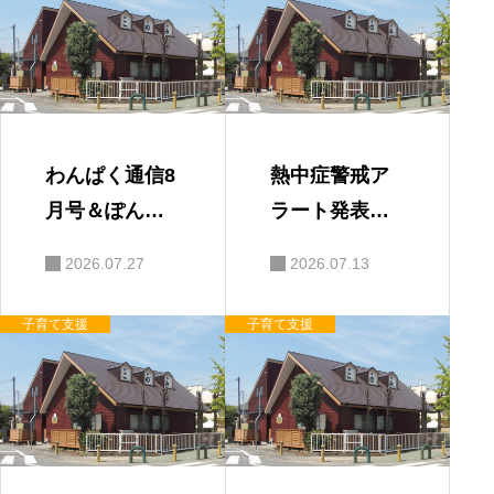
わんぱく通信8
熱中症警戒ア
月号＆ぽんち
ラート発表時
ゃんタイムに
の対応
2026.07.27
2026.07.13
ついて
子育て支援
子育て支援