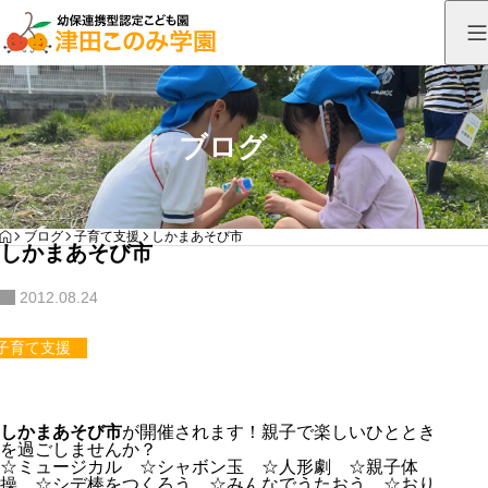
ブログ
HOME
ブログ
子育て支援
しかまあそび市
しかまあそび市
2012.08.24
子育て支援
しかまあそび市
が開催されます！親子で楽しいひととき
を過ごしませんか？
☆ミュージカル ☆シャボン玉 ☆人形劇 ☆親子体
操 ☆シデ棒をつくろう ☆みんなでうたおう ☆おり