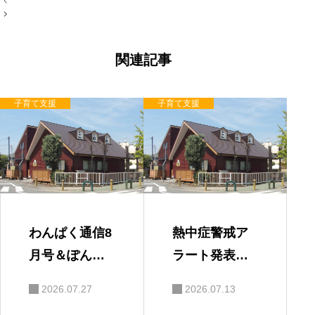
稿
ナ
ビ
ゲ
ー
関連記事
シ
ョ
ン
子育て支援
子育て支援
わんぱく通信8
熱中症警戒ア
月号＆ぽんち
ラート発表時
ゃんタイムに
の対応
2026.07.27
2026.07.13
ついて