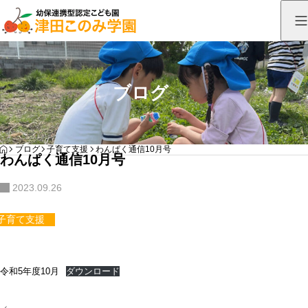
ブログ
HOME
ブログ
子育て支援
わんぱく通信10月号
わんぱく通信10月号
2023.09.26
子育て支援
令和5年度10月
ダウンロード
投