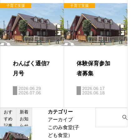
子育て支援
子育て支援
わんぱく通信7
体験保育参加
月号
者募集
2026.06.29
2026.06.17
2026.07.06
2026.06.18
カテゴリー
S
おす
新着
すめ
お知
アーカイブ
e
記事
らせ
このみ食堂(子
a
わ
ども食堂）
r