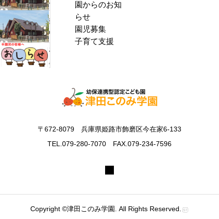
ん
園からのお知
c
ぱ
らせ
h
熱
く
園児募集
f
中
通
子育て支援
o
症
お
信
r
警
里
8
:
戒
帰
月
ア
り
号
ラ
の
＆
ー
お
ぽ
ト
知
ん
〒672-8079 兵庫県姫路市飾磨区今在家6-133
発
ら
ち
表
TEL.079-280-7070 FAX.079-234-7596
せ
ゃ
時
ん
の
タ
対
イ
応
ム
に
Copyright ©津田このみ学園. All Rights Reserved.