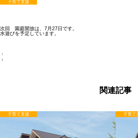
子育て支援
次回 園庭開放は、7月27日です。
水遊びを予定しています。
投
稿
ナ
ビ
ゲ
ー
シ
ョ
関連記事
ン
子育て支援
子育て