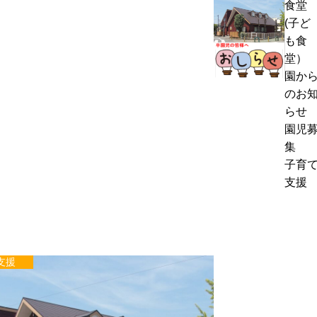
食堂
熱
く
(子ど
中
通
も食
症
お
信
堂）
警
里
8
園か
戒
帰
月
のお
ア
り
号
らせ
ラ
の
＆
園児
ー
お
ぽ
集
ト
知
ん
子育
発
ら
ち
支援
表
せ
ゃ
時
ん
の
タ
対
イ
応
支援
ム
に
つ