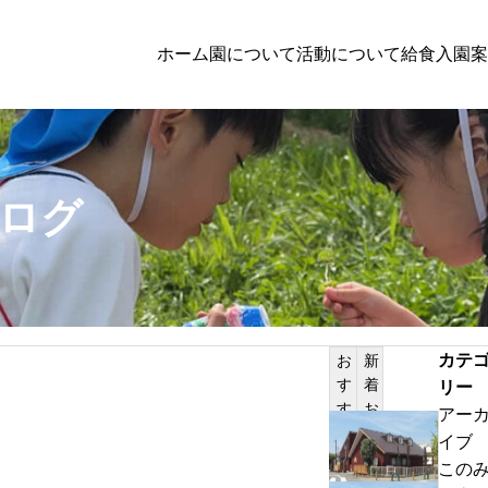
ホーム
園について
活動について
給食
入園案
園児募集
ログ
２０２７年入園検討者向けの方へのお知
PILATES
カテ
お
新
す
着
リー
サンプルテキスト。サンプルテキスト。
す
お
アー
め
知
わ
イブ
記
ら
ん
この
事
せ
ぱ