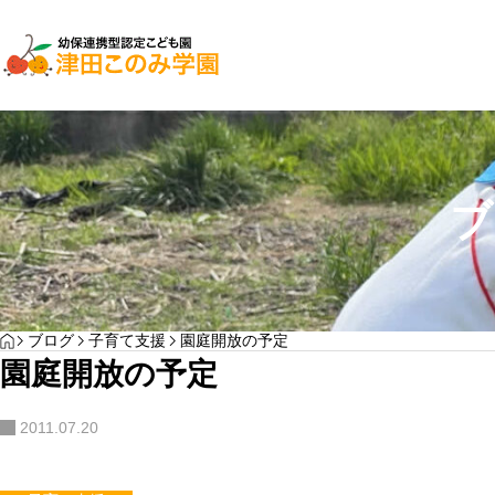
園からのお知らせ
子育て支援
ブ
お里帰りのお知らせ
YOGA
HOME
ブログ
子育て支援
園庭開放の予定
わんぱく通信7月号
園庭開放の予定
サンプルテキスト。サンプルテキスト。
2011.07.20