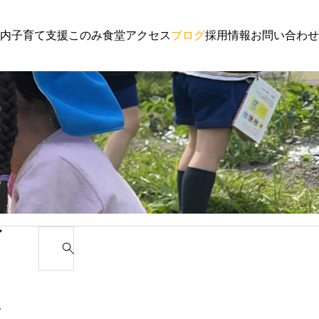
内
子育て支援
このみ食堂
アクセス
ブログ
採用情報
お問い合わせ
子育て支援
子育て
らせ
体験保育参加者募集
わんぱく
ゴ
S
e
カ
a
r
み
c