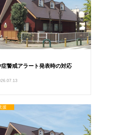
い
て
中症警戒アラート発表時の対応
026.07.13
支援