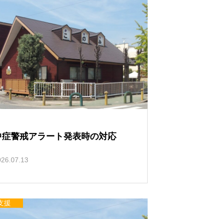
い
て
中症警戒アラート発表時の対応
026.07.13
支援