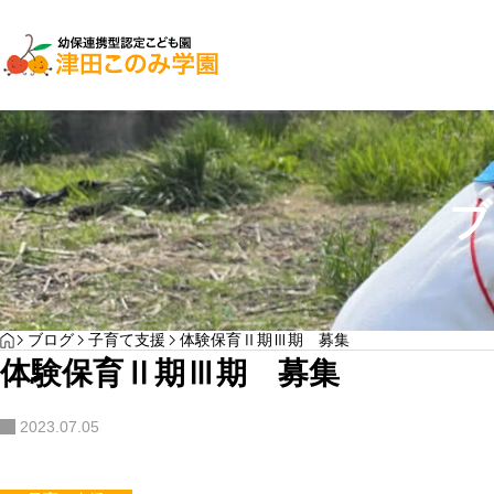
子育て支援
園児募集
ブ
２０２７年入園検討
YOGA
HOME
ブログ
子育て支援
体験保育Ⅱ期Ⅲ期 募集
わんぱく通信7月号
体験保育Ⅱ期Ⅲ期 募集
サンプルテキスト。サンプルテキスト。
2023.07.05