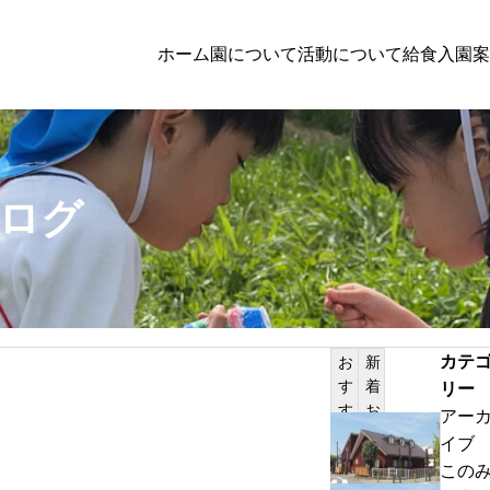
ホーム
園について
活動について
給食
入園案
子育て支援
ログ
者向けの方へのお知らせ
PILATES
体験保育参加者募集
カテ
お
新
す
着
リー
サンプルテキスト。サンプルテキスト。
す
お
アー
め
知
わ
イブ
記
ら
ん
この
事
せ
ぱ