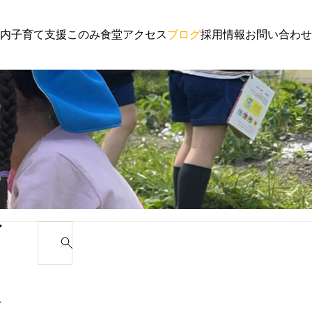
内
子育て支援
このみ食堂
アクセス
ブログ
採用情報
お問い合わせ
子育て支援
園からのお
わんぱく通信６月号
講演会 
ゴ
S
e
カ
a
r
み
c