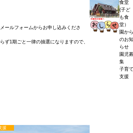
食堂
熱
く
(子ど
中
通
も食
症
お
信
堂）
警
メールフォームからお申し込みくださ
里
8
園か
戒
帰
月
のお
らず1期ごと一律の抽選になりますので、
ア
り
号
らせ
ラ
の
＆
園児
ー
お
ぽ
集
ト
知
ん
子育
発
ら
ち
支援
表
せ
ゃ
時
ん
の
タ
対
イ
応
ム
に
つ
支援