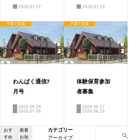
ゃんタイムに
の対応
2026.07.27
2026.07.13
ついて
子育て支援
子育て支援
わんぱく通信7
体験保育参加
月号
者募集
2026.06.29
2026.06.17
2026.07.06
2026.06.18
カテゴリー
S
おす
新着
すめ
お知
アーカイブ
e