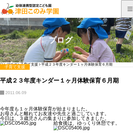
ブログ
HOME
ブログ
子育て支援
平成２３年度キンダー１ヶ月体験保育６月期
子育て支援
平成２３年度キンダー１ヶ月体験保育６月期
2011.06.09
今年度も１ヶ月体験保育が始まりました。
お母さんと離れてお友達や先生と過ごしています。
今日は、３歳児さんの集まりに参加してきました。
給食後は、ゆっくり休憩です。