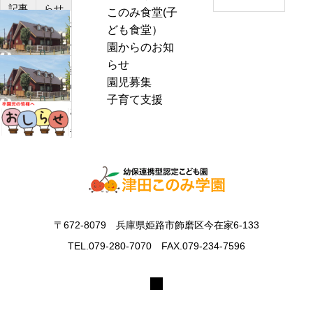
記事
らせ
このみ食堂(子
a
わ
ども食堂）
r
ん
園からのお知
c
ぱ
らせ
h
熱
く
園児募集
f
中
通
子育て支援
o
症
お
信
r
警
里
8
:
戒
帰
月
ア
り
号
ラ
の
＆
ー
お
ぽ
ト
知
ん
〒672-8079 兵庫県姫路市飾磨区今在家6-133
発
ら
ち
表
TEL.079-280-7070 FAX.079-234-7596
せ
ゃ
時
ん
の
タ
対
イ