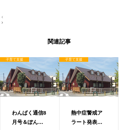
投
稿
ナ
ビ
ゲ
ー
関連記事
シ
ョ
ン
子育て支援
子育て支援
わんぱく通信8
熱中症警戒ア
月号＆ぽんち
ラート発表時