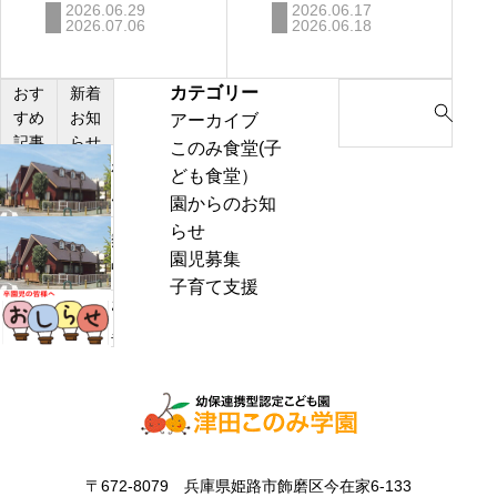
2026.06.29
2026.06.17
2026.07.06
2026.06.18
カテゴリー
S
おす
新着
すめ
お知
アーカイブ
e
記事
らせ
このみ食堂(子
a
わ
ども食堂）
r
ん
園からのお知
c
ぱ
らせ
h
熱
く
園児募集
f
中
通
子育て支援
o
症
お
信
r
警
里
8
:
戒
帰
月
ア
り
号
ラ
の
＆
ー
お
ぽ
ト
知
ん
〒672-8079 兵庫県姫路市飾磨区今在家6-133
発