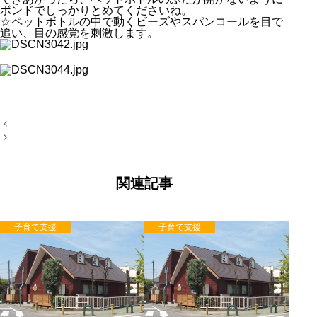
ボンドでしっかりとめてくださいね。
☆ペットボトルの中で動くビーズやスパンコールを目で
追い、目の感覚を刺激します。
投
稿
ナ
ビ
ゲ
ー
関連記事
シ
ョ
ン
子育て支援
子育て支援