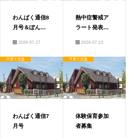
わんぱく通信8
熱中症警戒ア
月号＆ぽんち
ラート発表時
ゃんタイムに
の対応
2026.07.27
2026.07.13
ついて
子育て支援
子育て支援
わんぱく通信7
体験保育参加
月号
者募集