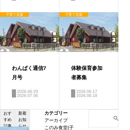
ついて
子育て支援
子育て支援
わんぱく通信7
体験保育参加
月号
者募集
2026.06.29
2026.06.17
2026.07.06
2026.06.18
カテゴリー
S
おす
新着
すめ
お知
アーカイブ
e
記事
らせ
このみ食堂(子
a