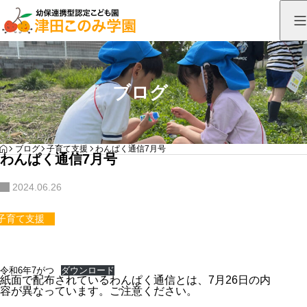
ブログ
HOME
ブログ
子育て支援
わんぱく通信7月号
わんぱく通信7月号
2024.06.26
子育て支援
令和6年7がつ
ダウンロード
紙面で配布されているわんぱく通信とは、7月26日の内
容が異なっています。ご注意ください。