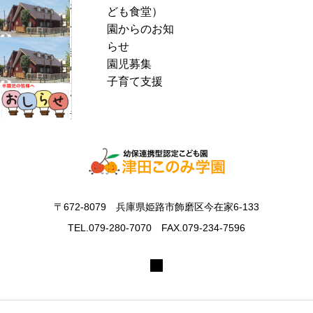
わ
ども食堂）
r
ん
園からのお知
c
ぱ
らせ
h
熱
く
園児募集
f
中
通
子育て支援
o
症
お
信
r
警
里
8
:
戒
帰
月
ア
り
号
ラ
の
＆
ー
お
ぽ
ト
知
ん
〒672-8079 兵庫県姫路市飾磨区今在家6-133
発
ら
ち
表
TEL.079-280-7070 FAX.079-234-7596
せ
ゃ
時
ん
の
タ
対
イ
応
ム