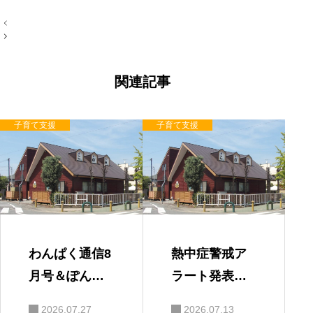
投
稿
ナ
ビ
ゲ
ー
関連記事
シ
ョ
ン
子育て支援
子育て支援
わんぱく通信8
熱中症警戒ア
月号＆ぽんち
ラート発表時
ゃんタイムに
の対応
2026.07.27
2026.07.13