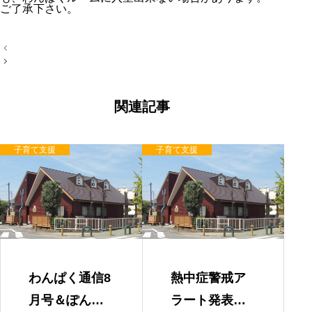
ご了承下さい。
投
稿
ナ
ビ
ゲ
ー
関連記事
シ
ョ
ン
子育て支援
子育て支援
わんぱく通信8
熱中症警戒ア
月号＆ぽんち
ラート発表時