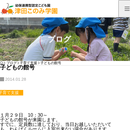
ブログ
HOME
ブログ
子育て支援
子どもの館号
子どもの館号
2014.01.28
子育て支援
１月２９日 10：30～
子どもの館号が来園します。
すでに、定員数に達しており、当日お越しいただいて
も、わんぱくルームに入室出来ない場合があります。