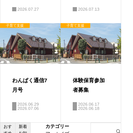
ゃんタイムに
の対応
2026.07.27
2026.07.13
ついて
子育て支援
子育て支援
わんぱく通信7
体験保育参加
月号
者募集
2026.06.29
2026.06.17
2026.07.06
2026.06.18
カテゴリー
S
おす
新着
すめ
お知