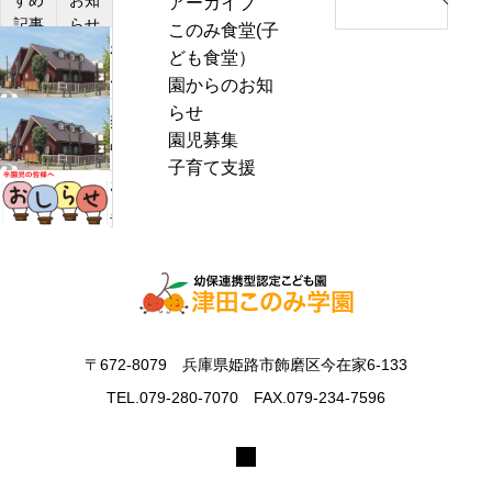
アーカイブ
e
記事
らせ
このみ食堂(子
a
わ
ども食堂）
r
ん
園からのお知
c
ぱ
らせ
h
熱
く
園児募集
f
中
通
子育て支援
o
症
お
信
r
警
里
8
:
戒
帰
月
ア
り
号
ラ
の
＆
ー
お
ぽ
ト
知
ん
〒672-8079 兵庫県姫路市飾磨区今在家6-133
発
ら
ち
表
TEL.079-280-7070 FAX.079-234-7596
せ
ゃ
時
ん
の
タ
対
イ