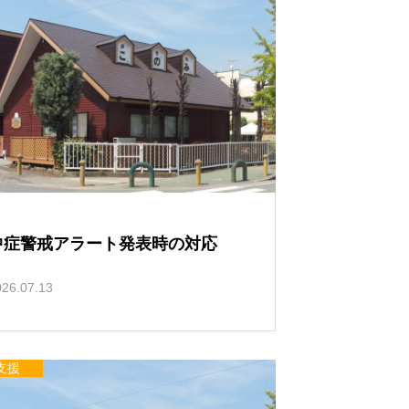
い
て
中症警戒アラート発表時の対応
026.07.13
支援