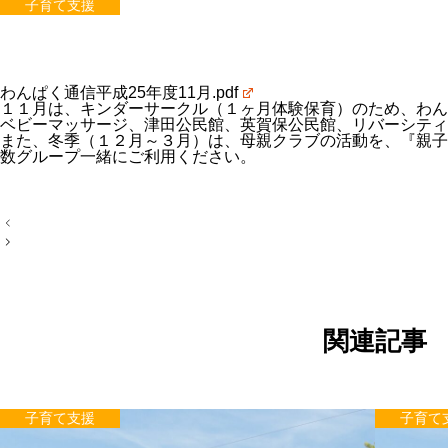
子育て支援
わんぱく通信平成25年度11月.pdf
１１月は、キンダーサークル（１ヶ月体験保育）のため、わん
ベビーマッサージ、津田公民館、英賀保公民館、リバーシティ
また、冬季（１２月～３月）は、母親クラブの活動を、『親子
数グループ一緒にご利用ください。
投
稿
ナ
ビ
ゲ
ー
シ
ョ
関連記事
ン
子育て支援
子育て