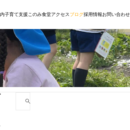
内
子育て支援
このみ食堂
アクセス
ブログ
採用情報
お問い合わせ
子育て支援
園からのお
わんぱく通信６月号
講演会 ご
ゴ
S
e
カ
a
r
み
c