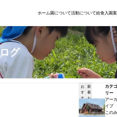
ホーム
園について
活動について
給食
入園案
子育て支援
ログ
者向けの方へのお知らせ
PILATES
体験保育参加者募集
カテ
お
新
す
着
リー
サンプルテキスト。サンプルテキスト。
す
お
アー
め
知
わ
イブ
記
ら
ん
この
事
せ
ぱ