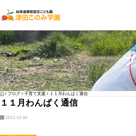
子育て支援
園児募集
ブ
２０２７年入園検討
YOGA
HOME
ブログ
子育て支援
１１月わんぱく通信
わんぱく通信7月号
１１月わんぱく通信
サンプルテキスト。サンプルテキスト。
…
2013.10.30