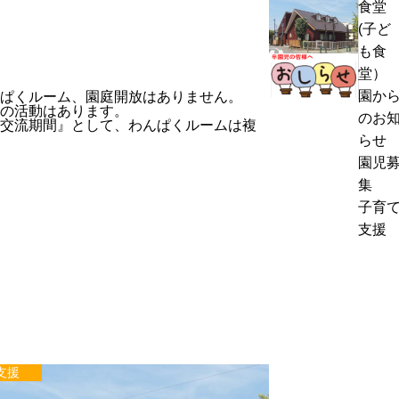
食堂
熱
く
(子ど
中
通
も食
症
お
信
堂）
警
里
8
園か
ぱくルーム、園庭開放はありません。
戒
帰
の活動はあります。
月
のお
交流期間』として、わんぱくルームは複
ア
り
号
らせ
ラ
の
＆
園児
ー
お
ぽ
集
ト
知
ん
子育
発
ら
ち
支援
表
せ
ゃ
時
ん
の
タ
対
イ
応
ム
に
支援
つ